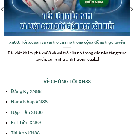
xn88: Tổng quan và vai trò của nó trong cộng đồng trực tuyến
Bài viết khám phá xn88 và vai trò của nó trong các nền tảng trực
tuyến, cũng như ảnh hưởng của[...]
VỀ CHÚNG TÔI XN88
Đăng Ký XN88
Đăng Nhập XN88
Nạp Tiền XN88
Rút Tiền XN88
Tải App XN88