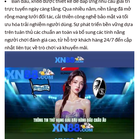
Ban đầu, xn88 được thiết kế để đáp ứng nhu cầu giải trí
trực tuyến ngày càng tăng. Qua nhiều năm, nền tảng đã mở
rộng mạng lưới đối tác, cải thiện công nghệ bảo mật và tối
ưu hóa trải nghiệm người dùng. Sự phát triển bền vững dựa
trên tuân thủ các chuẩn an toàn và bổ sung các tính năng
người chơi đánh giá cao, từ hỗ trợ khách hàng 24/7 đến cập
nhật liên tục về trò chơi và khuyến mãi.