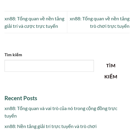
xn88: Tổng quan về nền tảng
xn88: Tổng quan về nền tảng
giải trí và cược trực tuyến
trò chơi trực tuyến
Tìm kiếm
TÌM
KIẾM
Recent Posts
xn88: Tổng quan và vai trò của nó trong cộng đồng trực
tuyến
xn88: Nền tảng giải trí trực tuyến và trò chơi