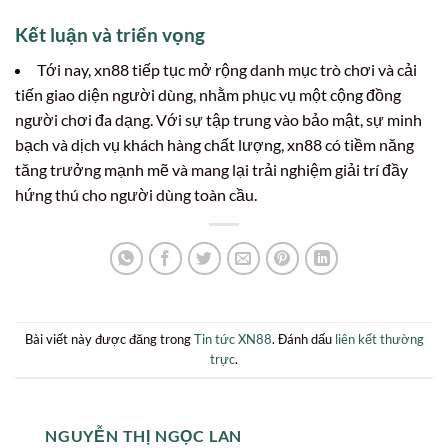
Kết luận và triển vọng
Tới nay, xn88 tiếp tục mở rộng danh mục trò chơi và cải
tiến giao diện người dùng, nhằm phục vụ một cộng đồng
người chơi đa dạng. Với sự tập trung vào bảo mật, sự minh
bạch và dịch vụ khách hàng chất lượng, xn88 có tiềm năng
tăng trưởng mạnh mẽ và mang lại trải nghiệm giải trí đầy
hứng thú cho người dùng toàn cầu.
Bài viết này được đăng trong
Tin tức XN88
. Đánh dấu
liên kết thường
trực
.
NGUYỄN THỊ NGỌC LAN