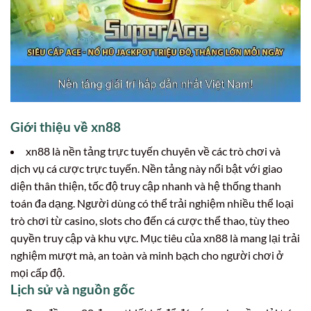
Giới thiệu về xn88
xn88 là nền tảng trực tuyến chuyên về các trò chơi và
dịch vụ cá cược trực tuyến. Nền tảng này nổi bật với giao
diện thân thiện, tốc độ truy cập nhanh và hệ thống thanh
toán đa dạng. Người dùng có thể trải nghiệm nhiều thể loại
trò chơi từ casino, slots cho đến cá cược thể thao, tùy theo
quyền truy cập và khu vực. Mục tiêu của xn88 là mang lại trải
nghiệm mượt mà, an toàn và minh bạch cho người chơi ở
mọi cấp độ.
Lịch sử và nguồn gốc