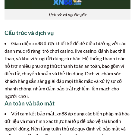
Lịch sử và nguồn gốc
Cấu trúc và dịch vụ
Giao diện xn88 được thiết kế để dễ điều hướng với các
danh mục rõ ràng: trò chơi casino, live casino, đánh bạc thể
thao, và khu vực người dùng cá nhân. Hệ thống thanh toán
hỗ trợ nhiều phương thức thanh toán an toàn, bao gồm ví
điện tử, chuyển khoản và thẻ tín dụng. Dịch vụ chăm sóc
khách hàng sẵn sàng giải đáp mọi thắc mắc và xử lý sự cố
nhanh chóng, nhằm đảm bảo trải nghiệm liền mạch cho
người chơi.
An toàn và bảo mật
Với cam kết bảo mật, xn88 áp dụng các biện pháp mã hóa
dữ liệu và màn hình xác thực hai lớp để bảo vệ tài khoản
người dùng. Nền tảng tuân thủ các quy định về bảo mật và