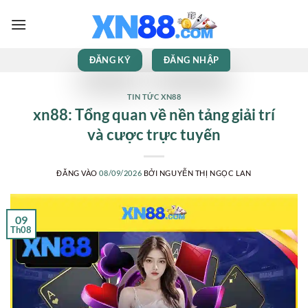
Bỏ
qua
nội
dung
ĐĂNG KÝ
ĐĂNG NHẬP
TIN TỨC XN88
xn88: Tổng quan về nền tảng giải trí
và cược trực tuyến
ĐĂNG VÀO
08/09/2026
BỞI
NGUYỄN THỊ NGỌC LAN
09
Th08