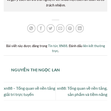
trách nhiệm.
Bài viết này được đăng trong
Tin tức XN88
. Đánh dấu
liên kết thường
trực
.
NGUYỄN THỊ NGỌC LAN
xn88 – Tổng quan về nền tảng
xn88: Tổng quan về nền tảng,
giải trí trực tuyến
sản phẩm và tiềm năng