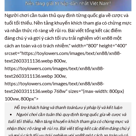
Người chơi cần tuân thủ quy định từng quốc gia về cược và
tuổi tối thiểu. Nền tảng khuyến khích tham gia có chừng mực
và nhận thức rõ ràng về rủi ro. Bài viết tổng kết các điểm
đáng chú ý và gợi ý cách tối ưu trải nghiệm với xn88 một
cách an toàn và có trách nhiệm.
" width="800" height="400"
srcset="https://toylowers.com/images/text/xn88/xn88-
text2603311136.webp 800w,
https://toylowers.com/images/text/xn88/xn88-
text2603311136.webp 300w,
https://toylowers.com/images/text/xn88/xn88-
text2603311136.webp 768w" sizes="(max-width: 800px)
100vw, 800px">
Hỗ trợ khách hàng và thanh toán
Lưu ý pháp lý và kết luận
Người chơi cần tuân thủ quy định từng quốc gia về cược và
tuổi tối thiểu. Nền tảng khuyến khích tham gia có chừng mực và
nhận thức rõ ràng về rủi ro. Bài viết tổng kết các điểm đáng chú ý
và gợi ý cách tối ưu trải nghiệm với xn88 một cách an toàn và có