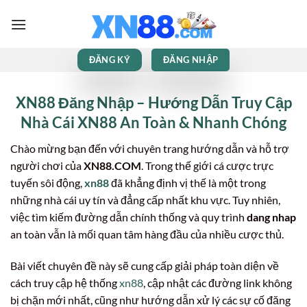
Bỏ
qua
nội
dung
ĐĂNG KÝ
ĐĂNG NHẬP
XN88 Đăng Nhập – Hướng Dẫn Truy Cập
Nhà Cái XN88 An Toàn & Nhanh Chóng
Chào mừng bạn đến với chuyên trang hướng dẫn và hỗ trợ
người chơi của
XN88.COM
. Trong thế giới cá cược trực
tuyến sôi động,
xn88
đã khẳng định vị thế là một trong
những nhà cái uy tín và đẳng cấp nhất khu vực. Tuy nhiên,
việc tìm kiếm đường dẫn chính thống và quy trình
dang nhap
an toàn vẫn là mối quan tâm hàng đầu của nhiều cược thủ.
Bài viết chuyên đề này sẽ cung cấp giải pháp toàn diện về
cách truy cập hệ thống
xn88
, cập nhật các đường link không
bị chặn mới nhất, cũng như hướng dẫn xử lý các sự cố đăng