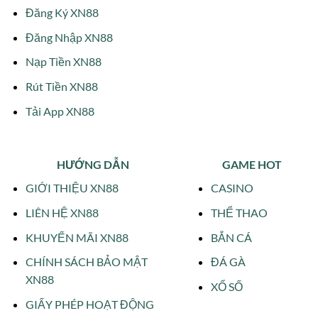
Đăng Ký XN88
Đăng Nhập XN88
Nạp Tiền XN88
Rút Tiền XN88
Tải App XN88
HƯỚNG DẪN
GAME HOT
GIỚI THIỆU XN88
CASINO
LIÊN HỆ XN88
THỂ THAO
KHUYẾN MÃI XN88
BẮN CÁ
CHÍNH SÁCH BẢO MẬT
ĐÁ GÀ
XN88
XỔ SỐ
GIẤY PHÉP HOẠT ĐỘNG