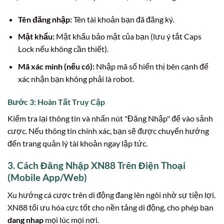
Tên đăng nhập:
Tên tài khoản bạn đã đăng ký.
Mật khẩu:
Mật khẩu bảo mật của bạn (lưu ý tắt Caps
Lock nếu không cần thiết).
Mã xác minh (nếu có):
Nhập mã số hiển thị bên cạnh để
xác nhận bạn không phải là robot.
Bước 3: Hoàn Tất Truy Cập
Kiểm tra lại thông tin và nhấn nút "Đăng Nhập" để vào sảnh
cược. Nếu thông tin chính xác, bạn sẽ được chuyển hướng
đến trang quản lý tài khoản ngay lập tức.
3. Cách Đăng Nhập XN88 Trên Điện Thoại
(Mobile App/Web)
Xu hướng cá cược trên di động đang lên ngôi nhờ sự tiện lợi.
XN88 tối ưu hóa cực tốt cho nền tảng di động, cho phép bạn
dang nhap
mọi lúc mọi nơi.