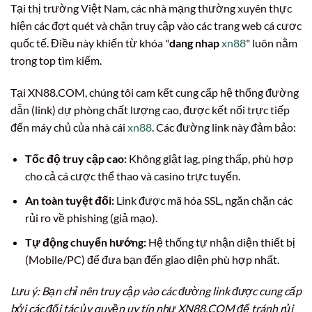
Tại thị trường Việt Nam, các nhà mạng thường xuyên thực
hiện các đợt quét và chặn truy cập vào các trang web cá cược
quốc tế. Điều này khiến từ khóa "
dang nhap
xn88
" luôn nằm
trong top tìm kiếm.
Tại XN88.COM, chúng tôi cam kết cung cấp hệ thống đường
dẫn (link) dự phòng chất lượng cao, được kết nối trực tiếp
đến máy chủ của nhà cái
xn88
. Các đường link này đảm bảo:
Tốc độ truy cập cao:
Không giật lag, ping thấp, phù hợp
cho cả cá cược thể thao và casino trực tuyến.
An toàn tuyệt đối:
Link được mã hóa SSL, ngăn chặn các
rủi ro về phishing (giả mạo).
Tự động chuyển hướng:
Hệ thống tự nhận diện thiết bị
(Mobile/PC) để đưa bạn đến giao diện phù hợp nhất.
Lưu ý: Bạn chỉ nên truy cập vào các đường link được cung cấp
bởi các đối tác ủy quyền uy tín như XN88.COM để tránh rủi