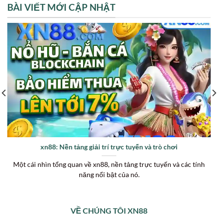
BÀI VIẾT MỚI CẬP NHẬT
xn88: Nền tảng giải trí trực tuyến và trò chơi
Một cái nhìn tổng quan về xn88, nền tảng trực tuyến và các tính
năng nổi bật của nó.
VỀ CHÚNG TÔI XN88