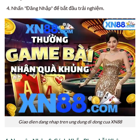
Nhấn "Đăng Nhập" để bắt đầu trải nghiệm.
Giao dien dang nhap tren ung dung di dong cua XN88