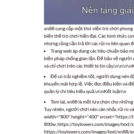
xn88 cung cấp một thư viện trò chơi phong p
biến thể trò chơi hiện đại. Các hình thức cư
nhưng cũng cần trả lời các rủi ro liên quan đ
Trang web áp dụng các tiêu chuẩn bảo mậ
biện pháp chống gian lận. Để bảo vệ người
và chỉ chơi trên các thiết bị tin cậy.
\n\n
\n\n
K
Để có trải nghiệm tốt, người dùng nên đặ
khuyến mãi hợp lệ. Việc đọc điều kiện và đi
quản lý chi tiêu hiệu quả.
\n\n
Kết luận
\n
Tóm lại, xn88 là một lựa chọn cho những n
Tuy nhiên, người chơi nên cân nhắc rủi ro và
width="800" height="400" srcset="https:
800w, https://toylowers.com/images/text
https://toylowers.com/images/text/xn88/