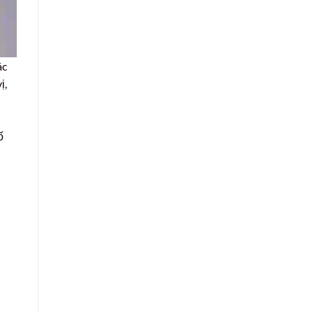
ác
ị,
ố