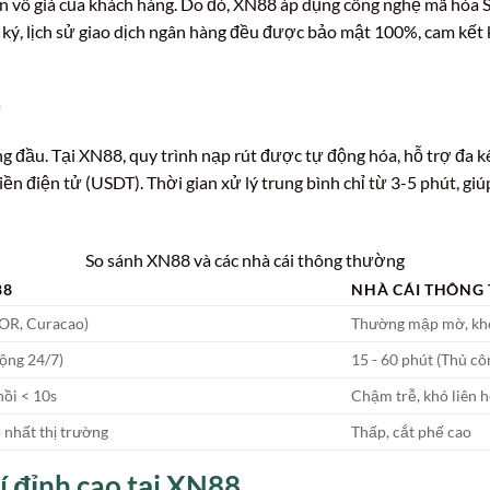
sản vô giá của khách hàng. Do đó, XN88 áp dụng công nghệ mã hóa 
 ký, lịch sử giao dịch ngân hàng đều được bảo mật 100%, cam kết 
"
g đầu. Tại XN88, quy trình nạp rút được tự động hóa, hỗ trợ đa 
iền điện tử (USDT). Thời gian xử lý trung bình chỉ từ 3-5 phút, g
So sánh XN88 và các nhà cái thông thường
88
NHÀ CÁI THÔNG
OR, Curacao)
Thường mập mờ, khô
động 24/7)
15 - 60 phút (Thủ cô
hồi < 10s
Chậm trễ, khó liên 
 nhất thị trường
Thấp, cắt phế cao
rí đỉnh cao tại XN88