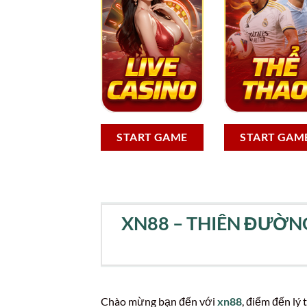
START GAME
START GAM
XN88 – THIÊN ĐƯỜN
Chào mừng bạn đến với
xn88
, điểm đến lý