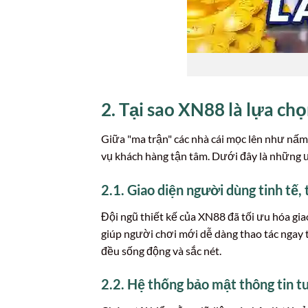
2. Tại sao XN88 là lựa ch
Giữa "ma trận" các nhà cái mọc lên như nấm,
vụ khách hàng tận tâm. Dưới đây là những ưu
2.1. Giao diện người dùng tinh tế, 
Đội ngũ thiết kế của XN88 đã tối ưu hóa gi
giúp người chơi mới dễ dàng thao tác ngay t
đều sống động và sắc nét.
2.2. Hệ thống bảo mật thông tin t