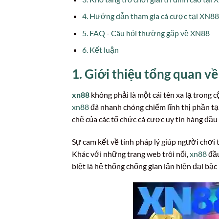
4. Hướng dẫn tham gia cá cược tại XN
5. FAQ - Câu hỏi thường gặp về XN88
6. Kết luận
1. Giới thiệu tổng quan v
xn88
không phải là một cái tên xa lạ trong
xn88
đã nhanh chóng chiếm lĩnh thị phần tạ
chẽ của các tổ chức cá cược uy tín hàng đầu
Sự cam kết về tính pháp lý giúp người chơi 
Khác với những trang web trôi nổi,
xn88
đầu
biệt là hệ thống chống gian lận hiện đại bậc