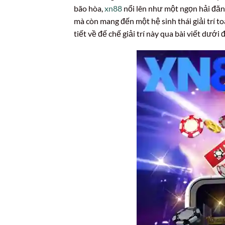
bão hòa,
xn88
nổi lên như một ngọn hải đăng
mà còn mang đến một hệ sinh thái giải trí t
tiết về đế chế giải trí này qua bài viết dưới đ