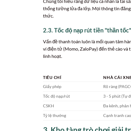
Chúng tôi hiểu rằng dữ liệu cá nhân là tài 
thống tường lửa đa lớp. Mọi thông tin đăng
thức.
2.3. Tốc độ nạp rút tiền "thần tốc
Vấn đề thanh toán luôn là mối quan tâm hàn
ví điện tử (Momo, ZaloPay) đến thẻ cào và t
linh hoạt.
TIÊU CHÍ
NHÀ CÁI XN
Giấy phép
Rõ ràng (PAGC
Tốc độ nạp/rút
3 - 5 phút (Tự 
CSKH
Đa kênh, phản 
Tỷ lệ thưởng
Cạnh tranh cao
3. Kho tàng trò chơi giải t