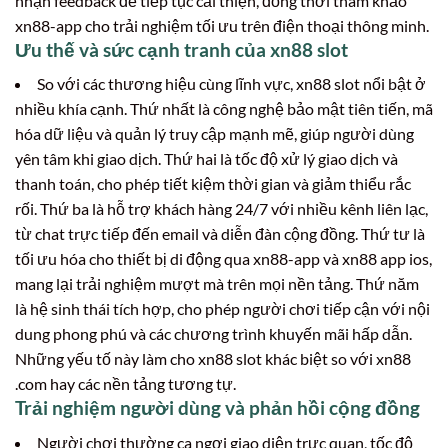
nhận feedback để tiếp tục cải thiện, đồng thời tham khảo
xn88-app cho trải nghiệm tối ưu trên điện thoại thông minh.
Ưu thế và sức cạnh tranh của xn88 slot
So với các thương hiệu cùng lĩnh vực, xn88 slot nổi bật ở
nhiều khía cạnh. Thứ nhất là công nghệ bảo mật tiên tiến, mã
hóa dữ liệu và quản lý truy cập mạnh mẽ, giúp người dùng
yên tâm khi giao dịch. Thứ hai là tốc độ xử lý giao dịch và
thanh toán, cho phép tiết kiệm thời gian và giảm thiểu rắc
rối. Thứ ba là hỗ trợ khách hàng 24/7 với nhiều kênh liên lạc,
từ chat trực tiếp đến email và diễn đàn cộng đồng. Thứ tư là
tối ưu hóa cho thiết bị di động qua xn88-app và xn88 app ios,
mang lại trải nghiệm mượt mà trên mọi nền tảng. Thứ năm
là hệ sinh thái tích hợp, cho phép người chơi tiếp cận với nội
dung phong phú và các chương trình khuyến mãi hấp dẫn.
Những yếu tố này làm cho xn88 slot khác biệt so với xn88
.com hay các nền tảng tương tự.
Trải nghiệm người dùng và phản hồi cộng đồng
Người chơi thường ca ngợi giao diện trực quan, tốc độ