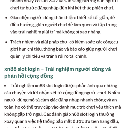
nhanh nhạy, có sẵn 24/7 và sẵn sàng hướng dẫn người
chơi từ bước đăng nhập đến khi kết thúc phiên chơi.
Giao diện người dùng thân thiện: thiết kế tối giản, dễ
điều hướng, giúp người chơi dễ làm quen và tập trung
vào trải nghiệm giải trí mà không bị xao nhãng.
Trách nhiệm và giải pháp chơi có kiểm soát: các công cụ
giới hạn chi tiêu, thông báo và báo cáo giúp người chơi
quản lý chi tiêu và tránh rủi ro tài chính.
xn88 slot login – Trải nghiệm người dùng và
phản hồi cộng đồng
Trải nghiệm xn88 slot login được phản ánh qua những
câu chuyện và lời nhận xét từ cộng đồng người chơi. Nhiều
người dùng mô tả cảm giác đăng nhập nhanh chóng và an
toàn, họ có thể truy cập vào danh mục trò chơi yêu thích mà
không gặp trở ngại. Các đánh giá xn88 slot login thường
xoay quanh việc hệ thống bảo mật được ưu tiên hàng đầu,