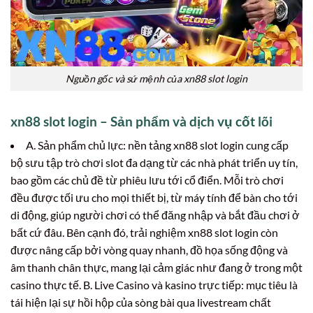
Nguồn gốc và sứ mệnh của xn88 slot login
xn88 slot login – Sản phẩm và dịch vụ cốt lõi
A. Sản phẩm chủ lực: nền tảng xn88 slot login cung cấp
bộ sưu tập trò chơi slot đa dạng từ các nhà phát triển uy tín,
bao gồm các chủ đề từ phiêu lưu tới cổ điển. Mỗi trò chơi
đều được tối ưu cho mọi thiết bị, từ máy tính để bàn cho tới
di động, giúp người chơi có thể đăng nhập và bắt đầu chơi ở
bất cứ đâu. Bên cạnh đó, trải nghiệm xn88 slot login còn
được nâng cấp bởi vòng quay nhanh, đồ họa sống động và
âm thanh chân thực, mang lại cảm giác như đang ở trong một
casino thực tế. B. Live Casino và kasino trực tiếp: mục tiêu là
tái hiện lại sự hồi hộp của sòng bài qua livestream chất