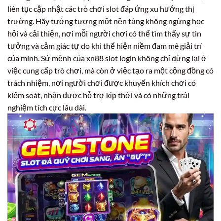
liên tục cập nhật các trò chơi slot đáp ứng xu hướng thị
trường. Hãy tưởng tượng một nền tảng không ngừng học
hỏi và cải thiện, nơi mỗi người chơi có thể tìm thấy sự tin
tưởng và cảm giác tự do khi thể hiện niềm đam mê giải trí
của mình. Sứ mệnh của xn88 slot login không chỉ dừng lại ở
việc cung cấp trò chơi, mà còn ở việc tạo ra một cộng đồng có
trách nhiệm, nơi người chơi được khuyến khích chơi có
kiểm soát, nhận được hỗ trợ kịp thời và có những trải
nghiệm tích cực lâu dài.