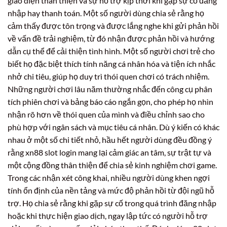
giao diện thân thiện và sự hỗ trợ kịp thời khi gặp sự cố đăng
nhập hay thanh toán. Một số người dùng chia sẻ rằng họ
cảm thấy được tôn trọng và được lắng nghe khi gửi phản hồi
về vấn đề trải nghiệm, từ đó nhận được phản hồi và hướng
dẫn cụ thể để cải thiện tình hình. Một số người chơi trẻ cho
biết họ đặc biệt thích tính năng cá nhân hóa và tiện ích nhắc
nhở chi tiêu, giúp họ duy trì thói quen chơi có trách nhiệm.
Những người chơi lâu năm thường nhắc đến công cụ phân
tích phiên chơi và bảng báo cáo ngắn gọn, cho phép họ nhìn
nhận rõ hơn về thói quen của mình và điều chỉnh sao cho
phù hợp với ngân sách và mục tiêu cá nhân. Dù ý kiến có khác
nhau ở một số chi tiết nhỏ, hầu hết người dùng đều đồng ý
rằng xn88 slot login mang lại cảm giác an tâm, sự trật tự và
một cộng đồng thân thiện để chia sẻ kinh nghiệm chơi game.
Trong các nhận xét công khai, nhiều người dùng khen ngợi
tính ổn định của nền tảng và mức độ phản hồi từ đội ngũ hỗ
trợ. Họ chia sẻ rằng khi gặp sự cố trong quá trình đăng nhập
hoặc khi thực hiện giao dịch, ngay lập tức có người hỗ trợ