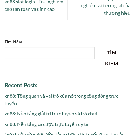
xn88 slot login - Trải nghiệm
nghiệm và tương lai của
chơi an toàn và đỉnh cao
thương hiệu
Tìm kiếm
TÌM
KIẾM
Recent Posts
xn88: Tổng quan và vai trò của nó trong cộng đồng trực
tuyến
xn88: Nền tảng giải trí trực tuyến và trò chơi
xn88: Nền tảng cá cược trực tuyến uy tín
Giới thiệu về xn88: Nền tảng chơi trực tuyến đáng tin cậy