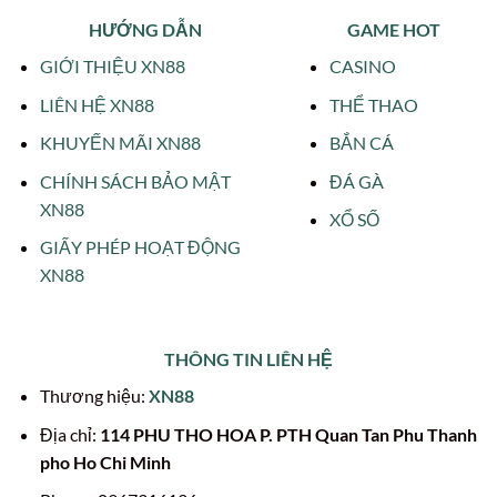
HƯỚNG DẪN
GAME HOT
GIỚI THIỆU XN88
CASINO
LIÊN HỆ XN88
THỂ THAO
KHUYẾN MÃI XN88
BẮN CÁ
CHÍNH SÁCH BẢO MẬT
ĐÁ GÀ
XN88
XỔ SỐ
GIẤY PHÉP HOẠT ĐỘNG
XN88
THÔNG TIN LIÊN HỆ
Thương hiệu:
XN88
Địa chỉ:
114 PHU THO HOA P. PTH Quan Tan Phu Thanh
pho Ho Chi Minh