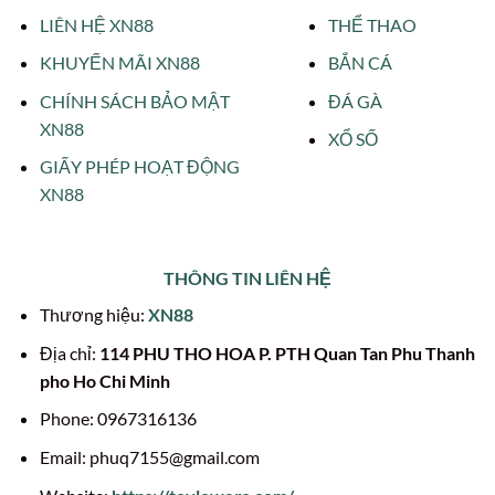
LIÊN HỆ XN88
THỂ THAO
KHUYẾN MÃI XN88
BẮN CÁ
CHÍNH SÁCH BẢO MẬT
ĐÁ GÀ
XN88
XỔ SỐ
GIẤY PHÉP HOẠT ĐỘNG
XN88
THÔNG TIN LIÊN HỆ
Thương hiệu:
XN88
Địa chỉ:
114 PHU THO HOA P. PTH Quan Tan Phu Thanh
pho Ho Chi Minh
Phone:
0967316136
Email:
phuq7155@gmail.com