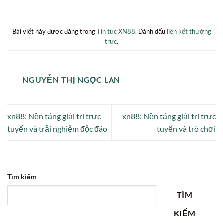
Bài viết này được đăng trong
Tin tức XN88
. Đánh dấu
liên kết thường
trực
.
NGUYỄN THỊ NGỌC LAN
xn88: Nền tảng giải trí trực
xn88: Nền tảng giải trí trực
tuyến và trải nghiệm độc đáo
tuyến và trò chơi
Tìm kiếm
TÌM
KIẾM