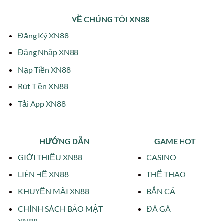
VỀ CHÚNG TÔI XN88
Đăng Ký XN88
Đăng Nhập XN88
Nạp Tiền XN88
Rút Tiền XN88
Tải App XN88
HƯỚNG DẪN
GAME HOT
GIỚI THIỆU XN88
CASINO
LIÊN HỆ XN88
THỂ THAO
KHUYẾN MÃI XN88
BẮN CÁ
CHÍNH SÁCH BẢO MẬT
ĐÁ GÀ
XN88