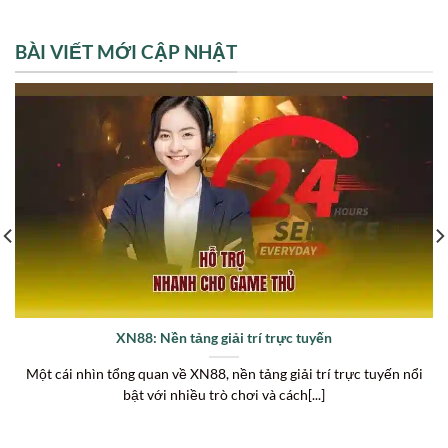
BÀI VIẾT MỚI CẬP NHẬT
XN88: Nền tảng giải trí trực tuyến
Một cái nhìn tổng quan về XN88, nền tảng giải trí trực tuyến nổi
bật với nhiều trò chơi và cách[...]