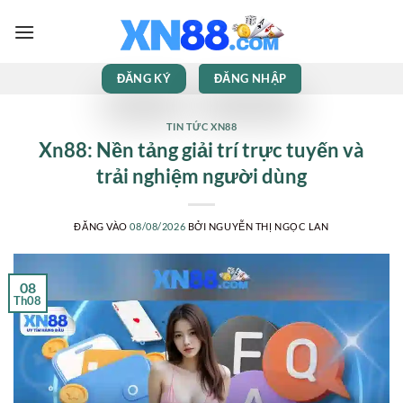
Bỏ
qua
nội
dung
ĐĂNG KÝ
ĐĂNG NHẬP
TIN TỨC XN88
Xn88: Nền tảng giải trí trực tuyến và
trải nghiệm người dùng
ĐĂNG VÀO
08/08/2026
BỞI
NGUYỄN THỊ NGỌC LAN
08
Th08