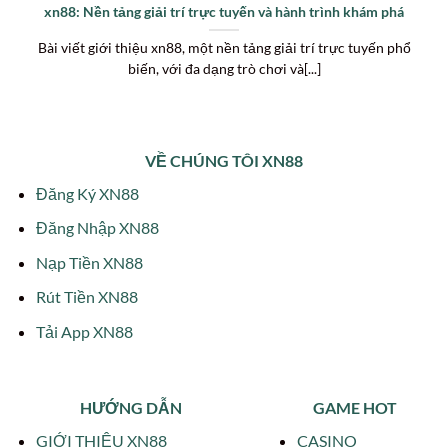
xn88: Nền tảng giải trí trực tuyến và hành trình khám phá
Bài viết giới thiệu xn88, một nền tảng giải trí trực tuyến phổ
biến, với đa dạng trò chơi và[...]
VỀ CHÚNG TÔI XN88
Đăng Ký XN88
Đăng Nhập XN88
Nạp Tiền XN88
Rút Tiền XN88
Tải App XN88
HƯỚNG DẪN
GAME HOT
GIỚI THIỆU XN88
CASINO