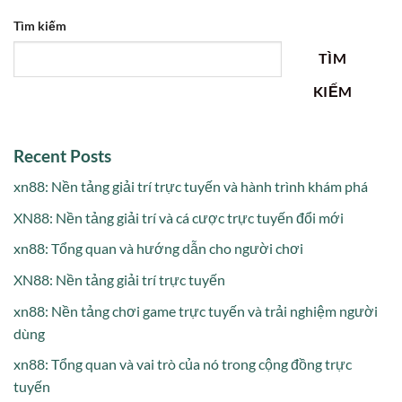
Tìm kiếm
TÌM
KIẾM
Recent Posts
xn88: Nền tảng giải trí trực tuyến và hành trình khám phá
XN88: Nền tảng giải trí và cá cược trực tuyến đổi mới
xn88: Tổng quan và hướng dẫn cho người chơi
XN88: Nền tảng giải trí trực tuyến
xn88: Nền tảng chơi game trực tuyến và trải nghiệm người
dùng
xn88: Tổng quan và vai trò của nó trong cộng đồng trực
tuyến