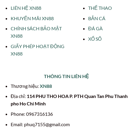
LIÊN HỆ XN88
THỂ THAO
KHUYẾN MÃI XN88
BẮN CÁ
CHÍNH SÁCH BẢO MẬT
ĐÁ GÀ
XN88
XỔ SỐ
GIẤY PHÉP HOẠT ĐỘNG
XN88
THÔNG TIN LIÊN HỆ
Thương hiệu:
XN88
Địa chỉ:
114 PHU THO HOA P. PTH Quan Tan Phu Thanh
pho Ho Chi Minh
Phone:
0967316136
Email:
phuq7155@gmail.com