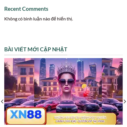
Recent Comments
Không có bình luận nào để hiển thị.
BÀI VIẾT MỚI CẬP NHẬT