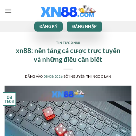
Bỏ
qua
nội
dung
ĐĂNG KÝ
ĐĂNG NHẬP
TIN TỨC XN88
xn88: nền tảng cá cược trực tuyến
và những điều cần biết
ĐĂNG VÀO
08/08/2026
BỞI
NGUYỄN THỊ NGỌC LAN
08
Th08