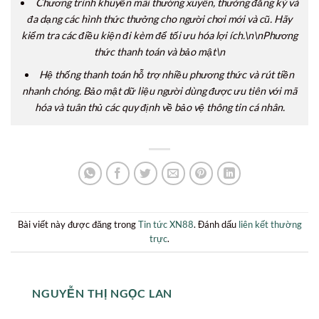
Chương trình khuyến mãi thường xuyên, thưởng đăng ký và
đa dạng các hình thức thưởng cho người chơi mới và cũ. Hãy
kiểm tra các điều kiện đi kèm để tối ưu hóa lợi ích.
\n\n
Phương
thức thanh toán và bảo mật
\n
Hệ thống thanh toán hỗ trợ nhiều phương thức và rút tiền
nhanh chóng. Bảo mật dữ liệu người dùng được ưu tiên với mã
hóa và tuân thủ các quy định về bảo vệ thông tin cá nhân.
Bài viết này được đăng trong
Tin tức XN88
. Đánh dấu
liên kết thường
trực
.
NGUYỄN THỊ NGỌC LAN