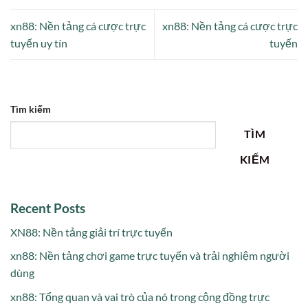
xn88: Nền tảng cá cược trực
xn88: Nền tảng cá cược trực
tuyến uy tín
tuyến
Tìm kiếm
TÌM
KIẾM
Recent Posts
XN88: Nền tảng giải trí trực tuyến
xn88: Nền tảng chơi game trực tuyến và trải nghiệm người
dùng
xn88: Tổng quan và vai trò của nó trong cộng đồng trực