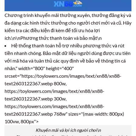
Chương trình khuyến mãi thường xuyên, thưởng đăng ký và
đa dạng các hình thức thưởng cho người chơi mới và cũ. Hãy
kiểm tra các điều kiện đi kèm để tối ưu hóa lợi
ích.
\n\n
Phương thức thanh toán và bảo mật
\n
Hệ thống thanh toán hỗ trợ nhiều phương thức và rút
tiền nhanh chóng. Bảo mật dữ liệu người dùng được ưu tiên
với mã hóa và tuân thủ các quy định về bảo vệ thông tin cá
nhân.
" width="800" height="400"
srcset="https://toylowers.com/images/text/xn88/xn88-
text2603122367.webp 800w,
https://toylowers.com/images/text/xn88/xn88-
text2603122367.webp 300w,
https://toylowers.com/images/text/xn88/xn88-
text2603122367.webp 768w" sizes="(max-width: 800px)
100vw, 800px">
Khuyến mãi và lợi ích người chơi\n