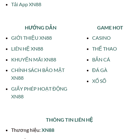
Tải App XN88
HƯỚNG DẪN
GAME HOT
GIỚI THIỆU XN88
CASINO
LIÊN HỆ XN88
THỂ THAO
KHUYẾN MÃI XN88
BẮN CÁ
CHÍNH SÁCH BẢO MẬT
ĐÁ GÀ
XN88
XỔ SỐ
GIẤY PHÉP HOẠT ĐỘNG
XN88
THÔNG TIN LIÊN HỆ
Thương hiệu:
XN88