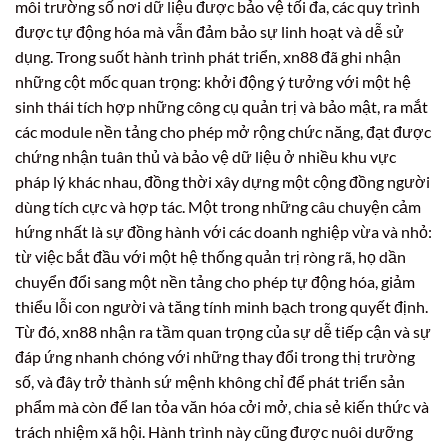
môi trường số nơi dữ liệu được bảo vệ tối đa, các quy trình
được tự động hóa mà vẫn đảm bảo sự linh hoạt và dễ sử
dụng. Trong suốt hành trình phát triển, xn88 đã ghi nhận
những cột mốc quan trọng: khởi động ý tưởng với một hệ
sinh thái tích hợp những công cụ quản trị và bảo mật, ra mắt
các module nền tảng cho phép mở rộng chức năng, đạt được
chứng nhận tuân thủ và bảo vệ dữ liệu ở nhiều khu vực
pháp lý khác nhau, đồng thời xây dựng một cộng đồng người
dùng tích cực và hợp tác. Một trong những câu chuyện cảm
hứng nhất là sự đồng hành với các doanh nghiệp vừa và nhỏ:
từ việc bắt đầu với một hệ thống quản trị ròng rã, họ dần
chuyển đổi sang một nền tảng cho phép tự động hóa, giảm
thiểu lỗi con người và tăng tính minh bạch trong quyết định.
Từ đó, xn88 nhận ra tầm quan trọng của sự dễ tiếp cận và sự
đáp ứng nhanh chóng với những thay đổi trong thị trường
số, và đây trở thành sứ mệnh không chỉ để phát triển sản
phẩm mà còn để lan tỏa văn hóa cởi mở, chia sẻ kiến thức và
trách nhiệm xã hội. Hành trình này cũng được nuôi dưỡng