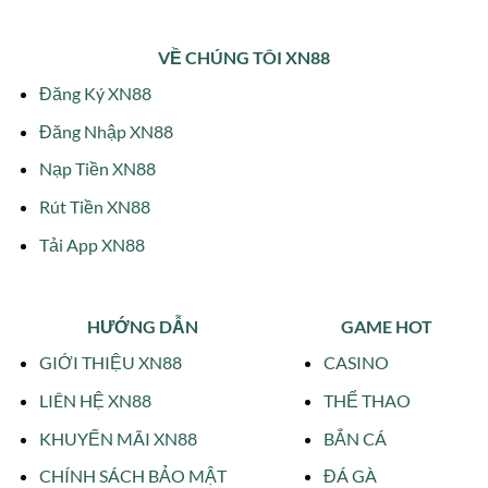
VỀ CHÚNG TÔI XN88
Đăng Ký XN88
Đăng Nhập XN88
Nạp Tiền XN88
Rút Tiền XN88
Tải App XN88
HƯỚNG DẪN
GAME HOT
GIỚI THIỆU XN88
CASINO
LIÊN HỆ XN88
THỂ THAO
KHUYẾN MÃI XN88
BẮN CÁ
CHÍNH SÁCH BẢO MẬT
ĐÁ GÀ