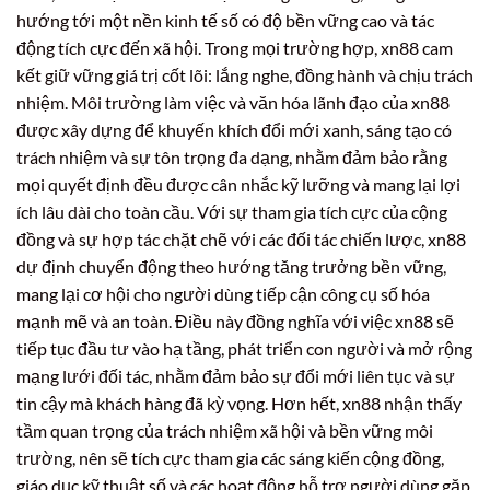
hướng tới một nền kinh tế số có độ bền vững cao và tác
động tích cực đến xã hội. Trong mọi trường hợp, xn88 cam
kết giữ vững giá trị cốt lõi: lắng nghe, đồng hành và chịu trách
nhiệm. Môi trường làm việc và văn hóa lãnh đạo của xn88
được xây dựng để khuyến khích đổi mới xanh, sáng tạo có
trách nhiệm và sự tôn trọng đa dạng, nhằm đảm bảo rằng
mọi quyết định đều được cân nhắc kỹ lưỡng và mang lại lợi
ích lâu dài cho toàn cầu. Với sự tham gia tích cực của cộng
đồng và sự hợp tác chặt chẽ với các đối tác chiến lược, xn88
dự định chuyển động theo hướng tăng trưởng bền vững,
mang lại cơ hội cho người dùng tiếp cận công cụ số hóa
mạnh mẽ và an toàn. Điều này đồng nghĩa với việc xn88 sẽ
tiếp tục đầu tư vào hạ tầng, phát triển con người và mở rộng
mạng lưới đối tác, nhằm đảm bảo sự đổi mới liên tục và sự
tin cậy mà khách hàng đã kỳ vọng. Hơn hết, xn88 nhận thấy
tầm quan trọng của trách nhiệm xã hội và bền vững môi
trường, nên sẽ tích cực tham gia các sáng kiến cộng đồng,
giáo dục kỹ thuật số và các hoạt động hỗ trợ người dùng gặp