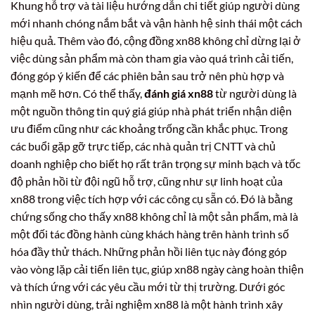
Khung hỗ trợ và tài liệu hướng dẫn chi tiết giúp người dùng
mới nhanh chóng nắm bắt và vận hành hệ sinh thái một cách
hiệu quả. Thêm vào đó, cộng đồng xn88 không chỉ dừng lại ở
việc dùng sản phẩm mà còn tham gia vào quá trình cải tiến,
đóng góp ý kiến để các phiên bản sau trở nên phù hợp và
mạnh mẽ hơn. Có thể thấy,
đánh giá xn88
từ người dùng là
một nguồn thông tin quý giá giúp nhà phát triển nhận diện
ưu điểm cũng như các khoảng trống cần khắc phục. Trong
các buổi gặp gỡ trực tiếp, các nhà quản trị CNTT và chủ
doanh nghiệp cho biết họ rất trân trọng sự minh bạch và tốc
độ phản hồi từ đội ngũ hỗ trợ, cũng như sự linh hoạt của
xn88 trong việc tích hợp với các công cụ sẵn có. Đó là bằng
chứng sống cho thấy xn88 không chỉ là một sản phẩm, mà là
một đối tác đồng hành cùng khách hàng trên hành trình số
hóa đầy thử thách. Những phản hồi liên tục này đóng góp
vào vòng lặp cải tiến liên tục, giúp xn88 ngày càng hoàn thiện
và thích ứng với các yêu cầu mới từ thị trường. Dưới góc
nhìn người dùng, trải nghiệm xn88 là một hành trình xây