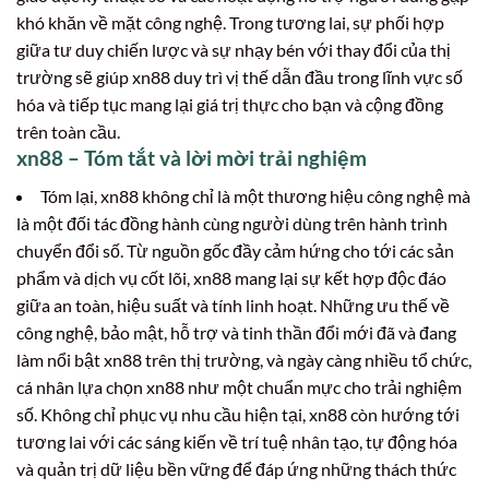
khó khăn về mặt công nghệ. Trong tương lai, sự phối hợp
giữa tư duy chiến lược và sự nhạy bén với thay đổi của thị
trường sẽ giúp xn88 duy trì vị thế dẫn đầu trong lĩnh vực số
hóa và tiếp tục mang lại giá trị thực cho bạn và cộng đồng
trên toàn cầu.
xn88 – Tóm tắt và lời mời trải nghiệm
Tóm lại, xn88 không chỉ là một thương hiệu công nghệ mà
là một đối tác đồng hành cùng người dùng trên hành trình
chuyển đổi số. Từ nguồn gốc đầy cảm hứng cho tới các sản
phẩm và dịch vụ cốt lõi, xn88 mang lại sự kết hợp độc đáo
giữa an toàn, hiệu suất và tính linh hoạt. Những ưu thế về
công nghệ, bảo mật, hỗ trợ và tinh thần đổi mới đã và đang
làm nổi bật xn88 trên thị trường, và ngày càng nhiều tổ chức,
cá nhân lựa chọn xn88 như một chuẩn mực cho trải nghiệm
số. Không chỉ phục vụ nhu cầu hiện tại, xn88 còn hướng tới
tương lai với các sáng kiến về trí tuệ nhân tạo, tự động hóa
và quản trị dữ liệu bền vững để đáp ứng những thách thức