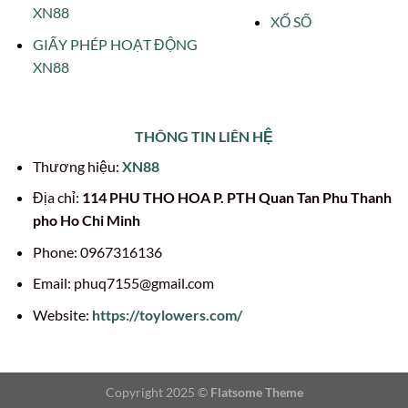
XN88
XỔ SỐ
GIẤY PHÉP HOẠT ĐỘNG
XN88
THÔNG TIN LIÊN HỆ
Thương hiệu:
XN88
Địa chỉ:
114 PHU THO HOA P. PTH Quan Tan Phu Thanh
pho Ho Chi Minh
Phone:
0967316136
Email:
phuq7155@gmail.com
Website:
https://toylowers.com/
Copyright 2025 ©
Flatsome Theme