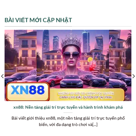
BÀI VIẾT MỚI CẬP NHẬT
xn88: Nền tảng giải trí trực tuyến và hành trình khám phá
Bài viết giới thiệu xn88, một nền tảng giải trí trực tuyến phổ
biến, với đa dạng trò chơi và[...]