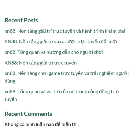
Recent Posts
xn88: Nền tảng giải trí trực tuyến và hành trình khám phá
XN88: Nền tảng giải trí và cá cược trực tuyến đổi mới
xn88: Tổng quan và hướng dẫn cho người chơi
XN88: Nền tảng giải trí trực tuyến
xn88: Nền tảng chơi game trực tuyến và trải nghiệm người
dùng
xn88: Tổng quan và vai trò của nó trong cộng đồng trực
tuyến
Recent Comments
Không có bình luận nào để hiển thị.