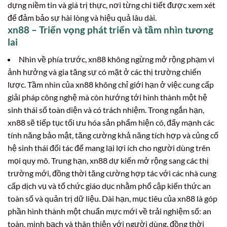
dựng niềm tin và giá trị thực, nơi từng chi tiết được xem xét
để đảm bảo sự hài lòng và hiệu quả lâu dài.
xn88 – Triển vọng phát triển và tầm nhìn tương
lai
Nhìn về phía trước, xn88 không ngừng mở rộng phạm vi
ảnh hưởng và gia tăng sự có mặt ở các thị trường chiến
lược. Tầm nhìn của xn88 không chỉ giới hạn ở việc cung cấp
giải pháp công nghệ mà còn hướng tới hình thành một hệ
sinh thái số toàn diện và có trách nhiệm. Trong ngắn hạn,
xn88 sẽ tiếp tục tối ưu hóa sản phẩm hiện có, đẩy mạnh các
tính năng bảo mật, tăng cường khả năng tích hợp và củng cố
hệ sinh thái đối tác để mang lại lợi ích cho người dùng trên
mọi quy mô. Trung hạn, xn88 dự kiến mở rộng sang các thị
trường mới, đồng thời tăng cường hợp tác với các nhà cung
cấp dịch vụ và tổ chức giáo dục nhằm phổ cập kiến thức an
toàn số và quản trị dữ liệu. Dài hạn, mục tiêu của xn88 là góp
phần hình thành một chuẩn mực mới về trải nghiệm số: an
toàn, minh bạch và thân thiện với người dùng, đồng thời