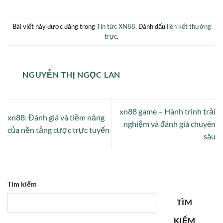
Bài viết này được đăng trong
Tin tức XN88
. Đánh dấu
liên kết thường
trực
.
NGUYỄN THỊ NGỌC LAN
xn88 game – Hành trình trải
xn88: Đánh giá và tiềm năng
nghiệm và đánh giá chuyên
của nền tảng cược trực tuyến
sâu
Tìm kiếm
TÌM
KIẾM