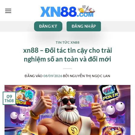
Bỏ
qua
nội
dung
ĐĂNG KÝ
ĐĂNG NHẬP
TIN TỨC XN88
xn88 – Đối tác tin cậy cho trải
nghiệm số an toàn và đổi mới
ĐĂNG VÀO
08/09/2026
BỞI
NGUYỄN THỊ NGỌC LAN
09
Th08