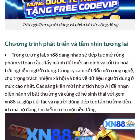
Trải nghiệm người dùng và phản hồi từ cộng đồng
Chương trình phát triển và tầm nhìn tương lai
Trong tương lai, xn88 dang nhap sẽ tiếp tục mở rộng
phạm vi toàn cầu, đẩy mạnh đổi mới an ninh và tối ưu hoá
trải nghiệm người dùng. Công ty cam kết đổi mới công nghệ,
chú trọng trách nhiệm xã hội và bảo vệ dữ liệu người dùng ở
mức cao nhất. Các sáng kiến mới như tích hợp AI để nhận
diện hành vi bất thường và củng cố hệ sinh thái với gem
xn88 sẽ giúp đối tác và người dùng tiếp tục tận hưởng tiện
ích mà họ đang tìm kiếm trên mọi nền tảng.