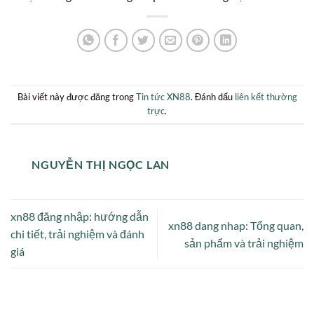
Bài viết này được đăng trong
Tin tức XN88
. Đánh dấu
liên kết thường
trực
.
NGUYỄN THỊ NGỌC LAN
xn88 đăng nhập: hướng dẫn
xn88 dang nhap: Tổng quan,
chi tiết, trải nghiệm và đánh
sản phẩm và trải nghiệm
giá