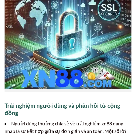
Trải nghiệm người dùng và phản hồi từ cộng
đồng
Người dùng thường chia sẻ về trải nghiệm xn88 dang
nhap là sự kết hợp giữa sự đơn giản và an toàn. Một số lời