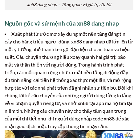
xn88 dang nhap – Tổng quan và giá trị cốt lõi
Nguồn gốc và sứ mệnh của xn88 dang nhap
Xuất phát từ ước mơ xây dựng một nền tảng đáng tin
cậy cho hàng triệu người dùng, xn88 dang nhap đã lớn lên từ
một ý tưởng nhỏ thành tên gọi đại diện cho an toàn và hiệu
suất. Câu chuyện thương hiệu xoay quanh hai giá trị: bảo
mật và thân thiện với người dùng. Trong hành trình phát
triển, các mốc quan trọng như ra mắt nền tảng di động đầy
đủ tính năng, cải tiến hệ thống xác thực một lần, và mở rộng
hợp tác với các nhà phát triển đã ghi nhận sự tiến bộ. Đôi khi
chúng tôi kể câu chuyện của những người dùng từng lo lắng
về vi phạm quyền riêng tư, và nhờ xn88 tại app mà họ tìm lại
niềm tin. Những câu chuyện này cho thấy tầm quan trọng
của mỗi chi tiết như khi người dùng nhập code xn88 để xác
nhận giao dịch hoặc truy cập thông tin nhạy cảm.