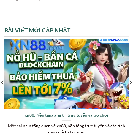
BÀI VIẾT MỚI CẬP NHẬT
xn88: Nền tảng giải trí trực tuyến và trò chơi
Một cái nhìn tổng quan về xn88, nền tảng trực tuyến và các tính
năng nổi bật của nó.