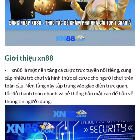
Giới thiệu xn88
xn88 là một nền tảng cá cược trực tuyến nổi tiếng, cung
cấp nhiều trò chơi và hình thức cá cược cho người chơi trên
toàn cầu. Nền tảng này tập trung vào giao diện trực quan,
tốc độ thanh toán nhanh và hệ thống bảo mật cao để bảo vệ
thông tin người dùng.