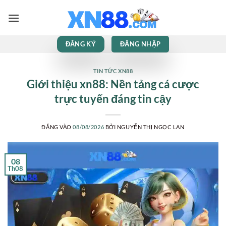
Bỏ
qua
nội
dung
ĐĂNG KÝ
ĐĂNG NHẬP
TIN TỨC XN88
Giới thiệu xn88: Nền tảng cá cược
trực tuyến đáng tin cậy
ĐĂNG VÀO
08/08/2026
BỞI
NGUYỄN THỊ NGỌC LAN
08
Th08