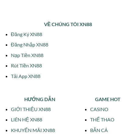
VỀ CHÚNG TÔI XN88
Đăng Ký XN88
Đăng Nhập XN88
Nạp Tiền XN88
Rút Tiền XN88
Tải App XN88
HƯỚNG DẪN
GAME HOT
GIỚI THIỆU XN88
CASINO
LIÊN HỆ XN88
THỂ THAO
KHUYẾN MÃI XN88
BẮN CÁ