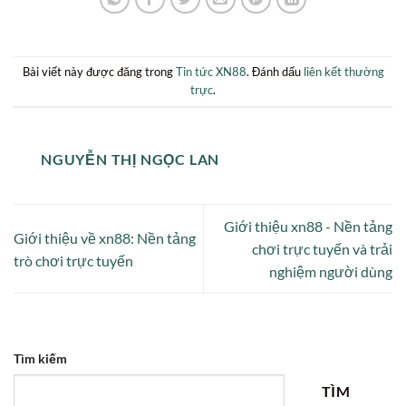
Bài viết này được đăng trong
Tin tức XN88
. Đánh dấu
liên kết thường
trực
.
NGUYỄN THỊ NGỌC LAN
Giới thiệu xn88 - Nền tảng
Giới thiệu về xn88: Nền tảng
chơi trực tuyến và trải
trò chơi trực tuyến
nghiệm người dùng
Tìm kiếm
TÌM