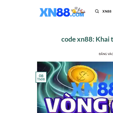
Bỏ
qua
XN88
nội
dung
code xn88: Khai t
ĐĂNG VÀ
08
Th08