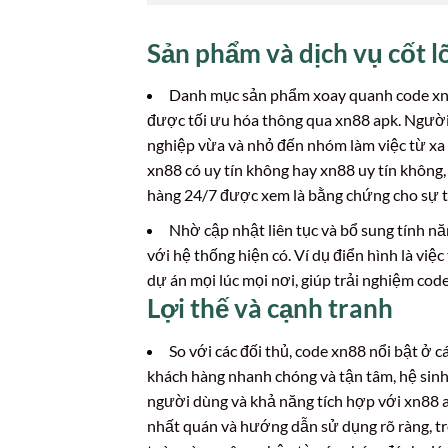
Sản phẩm và dịch vụ cốt l
Danh mục sản phẩm xoay quanh code xn88
được tối ưu hóa thông qua xn88 apk. Người
nghiệp vừa và nhỏ đến nhóm làm việc từ xa h
xn88 có uy tín không hay xn88 uy tín không
hàng 24/7 được xem là bằng chứng cho sự tin
Nhờ cập nhật liên tục và bổ sung tính n
với hệ thống hiện có. Ví dụ điển hình là việ
dự án mọi lúc mọi nơi, giúp trải nghiệm code
Lợi thế và cạnh tranh
So với các đối thủ, code xn88 nổi bật ở c
khách hàng nhanh chóng và tận tâm, hệ sinh 
người dùng và khả năng tích hợp với xn88 
nhất quán và hướng dẫn sử dụng rõ ràng, tr