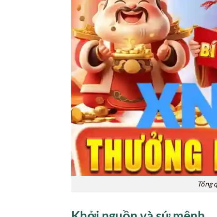
Tổng q
Khởi nguồn và sứ mệnh