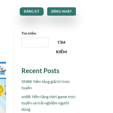
ĐĂNG KÝ
ĐĂNG NHẬP
Tìm kiếm
TÌM
KIẾM
Recent Posts
XN88: Nền tảng giải trí trực
tuyến
xn88: Nền tảng chơi game trực
tuyến và trải nghiệm người
dùng