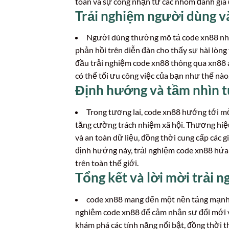
toàn và sự công nhận từ các nhóm đánh giá 
Trải nghiệm người dùng v
Người dùng thường mô tả code xn88 như m
phản hồi trên diễn đàn cho thấy sự hài lòng 
đầu trải nghiệm code xn88 thông qua xn88 a
có thể tối ưu công việc của bạn như thế nào
Định hướng và tầm nhìn t
Trong tương lai, code xn88 hướng tới m
tăng cường trách nhiệm xã hội. Thương hiệu
và an toàn dữ liệu, đồng thời cung cấp các 
định hướng này, trải nghiệm code xn88 hứa 
trên toàn thế giới.
Tổng kết và lời mời trải 
code xn88 mang đến một nền tảng mạnh mẽ
nghiệm code xn88 để cảm nhận sự đổi mới v
khám phá các tính năng nổi bật, đồng thời t