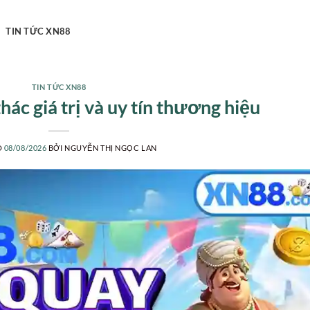
TIN TỨC XN88
TIN TỨC XN88
hác giá trị và uy tín thương hiệu
O
08/08/2026
BỞI
NGUYỄN THỊ NGỌC LAN