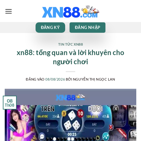
Bỏ
qua
nội
dung
ĐĂNG KÝ
ĐĂNG NHẬP
TIN TỨC XN88
xn88: tổng quan và lời khuyên cho
người chơi
ĐĂNG VÀO
08/08/2026
BỞI
NGUYỄN THỊ NGỌC LAN
08
Th08