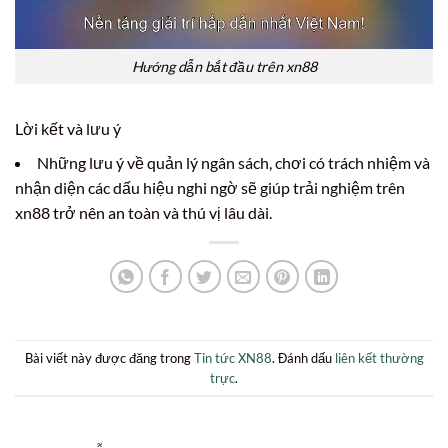
Hướng dẫn bắt đầu trên xn88
Lời kết và lưu ý
Những lưu ý về quản lý ngân sách, chơi có trách nhiệm và
nhận diện các dấu hiệu nghi ngờ sẽ giúp trải nghiệm trên
xn88 trở nên an toàn và thú vị lâu dài.
Bài viết này được đăng trong
Tin tức XN88
. Đánh dấu
liên kết thường
trực
.