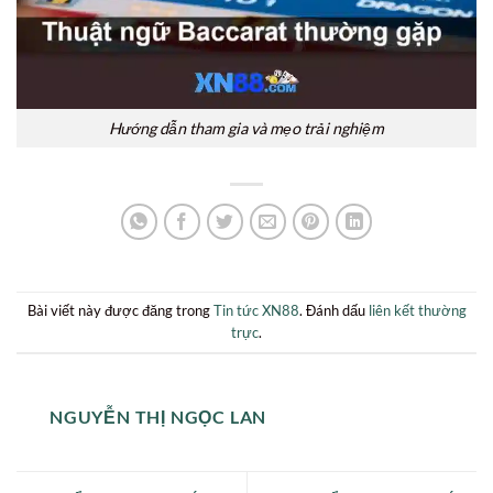
Hướng dẫn tham gia và mẹo trải nghiệm
Bài viết này được đăng trong
Tin tức XN88
. Đánh dấu
liên kết thường
trực
.
NGUYỄN THỊ NGỌC LAN