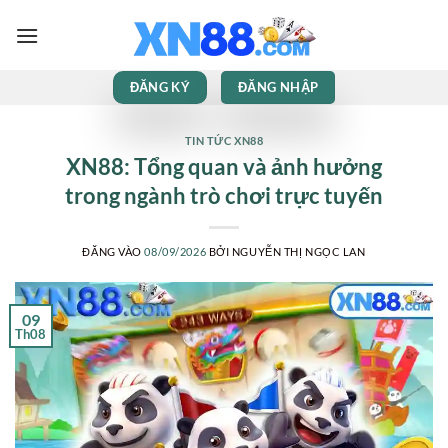
Bỏ
qua
nội
dung
ĐĂNG KÝ
ĐĂNG NHẬP
TIN TỨC XN88
XN88: Tổng quan và ảnh hưởng
trong ngành trò chơi trực tuyến
ĐĂNG VÀO
08/09/2026
BỞI
NGUYỄN THỊ NGỌC LAN
09
Th08