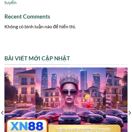
tuyến
Recent Comments
Không có bình luận nào để hiển thị.
BÀI VIẾT MỚI CẬP NHẬT