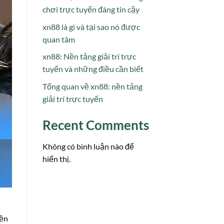
chơi trực tuyến đáng tin cậy
xn88 là gì và tại sao nó được
quan tâm
xn88: Nền tảng giải trí trực
tuyến và những điều cần biết
Tổng quan về xn88: nền tảng
giải trí trực tuyến
Recent Comments
Không có bình luận nào để
hiển thị.
Nền