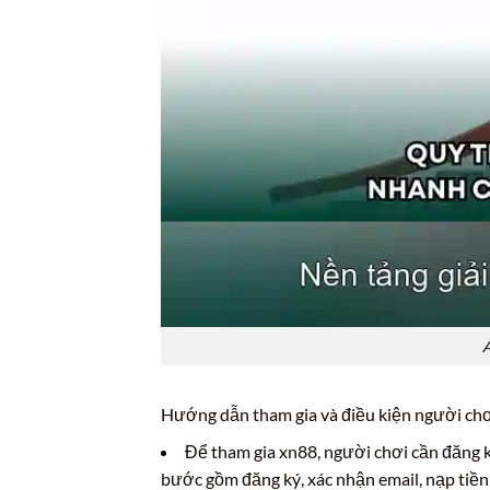
A
Hướng dẫn tham gia và điều kiện người ch
Để tham gia xn88, người chơi cần đăng ký
bước gồm đăng ký, xác nhận email, nạp tiền 