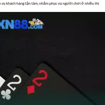
ch vụ khách hàng tận tâm, nhằm phục vụ người chơi ở nhiều thị