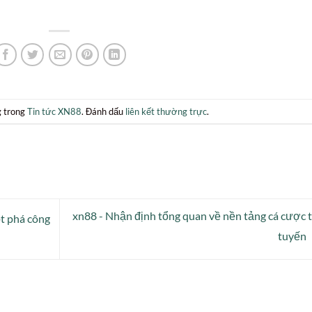
g trong
Tin tức XN88
. Đánh dấu
liên kết thường trực
.
xn88 - Nhận định tổng quan về nền tảng cá cược 
ột phá công
tuyến