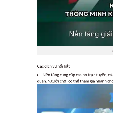
Các dịch vụ nổi bật
Nền tảng cung cấp casino trực tuyến, cá
quan. Người chơi có thể tham gia nhanh chó