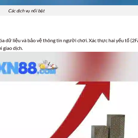
Các dịch vụ nổi bật
a dữ liệu và bảo vệ thông tin người chơi. Xác thực hai yếu tố (2F
 giao dịch.