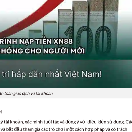
n toàn giao dịch và tai khoan
ơi
 tài khoản, xác minh tuổi tác và đồng ý với điều kiện sử dụng. Cá
và bắt đầu tham gia các trò chơi một cách hợp pháp và có trách