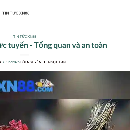
TIN TỨC XN88
TIN TỨC XN88
ực tuyến - Tổng quan và an toàn
O
08/06/2026
BỞI
NGUYỄN THỊ NGỌC LAN