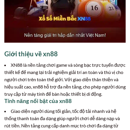
Giới thiệu về xn88
XN88 là nền tảng chơi game và sòng bạc trực tuyến được
thiết kế để mang lại trải nghiệm giải trí an toàn và thú vị cho
người chơi trên toàn thế giới. Với giao diện thân thiện và
hiệu suất cao, xn88 hỗ trợ đa nền tảng, cho phép người dùng
truy cập từ máy tính để bàn hoặc thiết bị di động.
Tính năng nổi bật của xn88
Giao diện người dùng tối giản, tốc độ tải nhanh và hệ
thống thanh toán đa dạng giúp người chơi dễ dàng nạp và
rút tiền. Nền tảng cung cấp danh mục trò chơi đa dạng từ