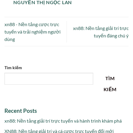
NGUYỄN THỊ NGỌC LAN
xn88 - Nền tảng cược trực
xn88: Nền tảng giải trí trực
tuyến và trải nghiệm người
tuyến đáng chú ý
dùng
Tìm kiếm
TÌM
KIẾM
Recent Posts
xn88: Nền tảng giải trí trực tuyến và hành trình khám phá
XN88: Nền tảng giải trí và cá cược trực tuyến đổi mới