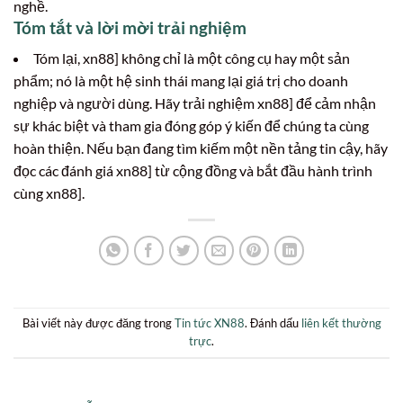
nghề.
Tóm tắt và lời mời trải nghiệm
Tóm lại, xn88] không chỉ là một công cụ hay một sản
phẩm; nó là một hệ sinh thái mang lại giá trị cho doanh
nghiệp và người dùng. Hãy trải nghiệm xn88] để cảm nhận
sự khác biệt và tham gia đóng góp ý kiến để chúng ta cùng
hoàn thiện. Nếu bạn đang tìm kiếm một nền tảng tin cậy, hãy
đọc các đánh giá xn88] từ cộng đồng và bắt đầu hành trình
cùng xn88].
Bài viết này được đăng trong
Tin tức XN88
. Đánh dấu
liên kết thường
trực
.