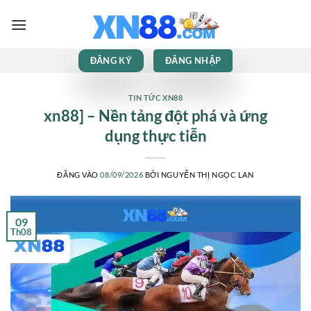
Bỏ
qua
nội
dung
ĐĂNG KÝ
ĐĂNG NHẬP
TIN TỨC XN88
xn88] – Nền tảng đột phá và ứng
dụng thực tiễn
ĐĂNG VÀO
08/09/2026
BỞI
NGUYỄN THỊ NGỌC LAN
09
Th08