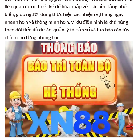
liên quan được thiết kế để hòa nhập với các nền tảng phổ
biến, giúp người dùng thực hiện các nhiệm vụ hàng ngày
nhanh hơn và thông minh hơn. Ví dụ điển hình là khả năng
theo dõi tiến độ dự án, quản lý tài sản số và tạo báo cáo tùy
chỉnh cho từng phòng ban.