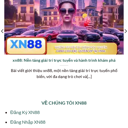
xn88: Nền tảng giải trí trực tuyến và hành trình khám phá
Bài viết giới thiệu xn88, một nền tảng giải trí trực tuyến phổ
biến, với đa dạng trò chơi và[...]
VỀ CHÚNG TÔI XN88
Đăng Ký XN88
Đăng Nhập XN88