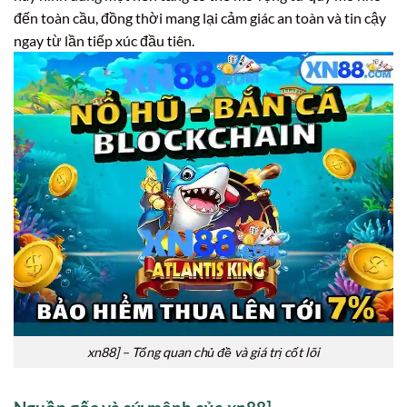
đến toàn cầu, đồng thời mang lại cảm giác an toàn và tin cậy
ngay từ lần tiếp xúc đầu tiên.
xn88] – Tổng quan chủ đề và giá trị cốt lõi