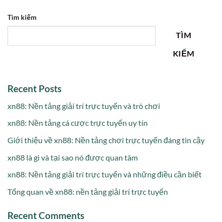
Tìm kiếm
TÌM
KIẾM
Recent Posts
xn88: Nền tảng giải trí trực tuyến và trò chơi
xn88: Nền tảng cá cược trực tuyến uy tín
Giới thiệu về xn88: Nền tảng chơi trực tuyến đáng tin cậy
xn88 là gì và tại sao nó được quan tâm
xn88: Nền tảng giải trí trực tuyến và những điều cần biết
Tổng quan về xn88: nền tảng giải trí trực tuyến
Recent Comments