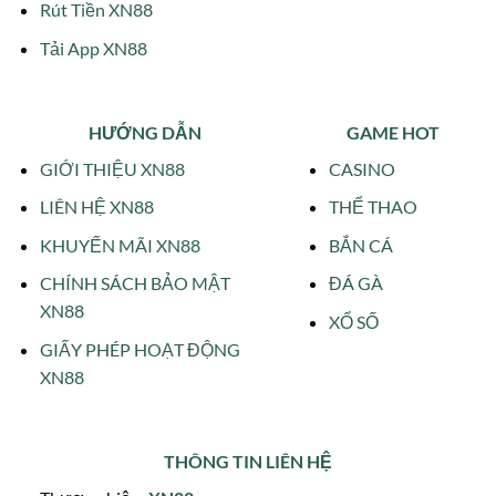
Rút Tiền XN88
Tải App XN88
HƯỚNG DẪN
GAME HOT
GIỚI THIỆU XN88
CASINO
LIÊN HỆ XN88
THỂ THAO
KHUYẾN MÃI XN88
BẮN CÁ
CHÍNH SÁCH BẢO MẬT
ĐÁ GÀ
XN88
XỔ SỐ
GIẤY PHÉP HOẠT ĐỘNG
XN88
THÔNG TIN LIÊN HỆ