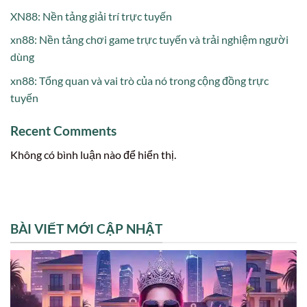
XN88: Nền tảng giải trí trực tuyến
xn88: Nền tảng chơi game trực tuyến và trải nghiệm người
dùng
xn88: Tổng quan và vai trò của nó trong cộng đồng trực
tuyến
Recent Comments
Không có bình luận nào để hiển thị.
BÀI VIẾT MỚI CẬP NHẬT