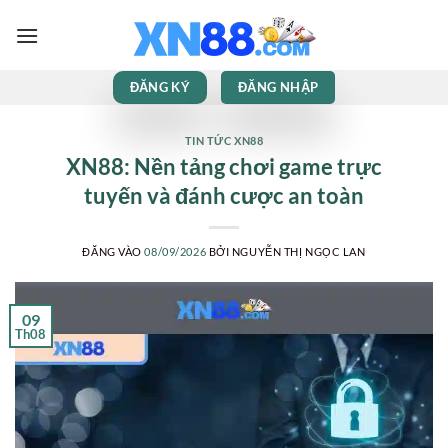
Bỏ
qua
nội
dung
ĐĂNG KÝ
ĐĂNG NHẬP
TIN TỨC XN88
XN88: Nền tảng chơi game trực
tuyến và đánh cược an toàn
ĐĂNG VÀO
08/09/2026
BỞI
NGUYỄN THỊ NGỌC LAN
09
Th08