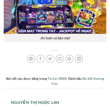
An toàn và bảo mật
Bài viết này được đăng trong
Tin tức XN88
. Đánh dấu
liên kết thường
trực
.
NGUYỄN THỊ NGỌC LAN