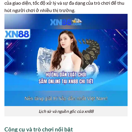
của giao diện, tốc độ xử lý và sự đa dạng của trò chơi để thu
hút người chơi ở nhiều thị trường.
Lịch sử và nguồn gốc của xn88
Công cụ và trò chơi nổi bật