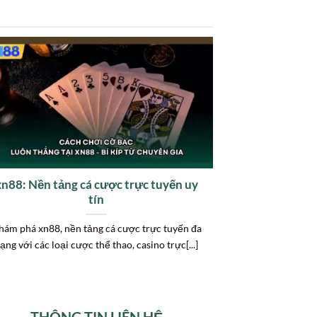
xn88: Nền tảng cá cược trực tuyến uy
tín
hám phá xn88, nền tảng cá cược trực tuyến đa
ạng với các loại cược thể thao, casino trực[...]
THÔNG TIN LIÊN HỆ