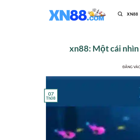
Bỏ
qua
XN88
nội
dung
xn88: Một cái nhìn
ĐĂNG VÀ
07
Th08