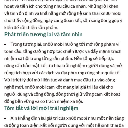
hoạt và tiện ích cho từng nhu cầu cá nhân. Những lời khen
về tính ổn định và khả năng mở rộng hệ sinh thái xn88 mobi
cho thấy cộng đồng ngày càng đoàn kết, sẵn sàng đóng góp ý
kiến để cải thiện sản phẩm.
Phát triển tương lai và tầm nhìn
Trong tương lai, xn88 mobi hướng tới mở rộng phạm vi
toàn cầu, tăng cường hợp tác chiến lược và đẩy mạnh trách
nhiệm xã hội trong từng sản phẩm. Nền tảng sẽ tiếp tục
nâng cấp bảo mật, tối ưu hóa trải nghiệm người dùng và mở
rộng tích hợp với các dịch vụ địa phương cũng như quốc tế.
Với triết lý đổi mới liên tục và danh mục đầu tư vào công
nghệ mới, xn88 mobi cam kết mang lại giá trị lâu dài cho
người dùng và cộng đồng, đồng thời giữ vững cam kết hoạt
động bền vững và có trách nhiệm xã hội.
Tóm tắt và lời mời trải nghiệm
Xin khẳng định lại giá trị của xn88 mobi như một nền tảng
di động toàn diện, kết nối người dùng với một hệ sinh thái đa