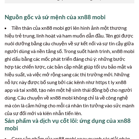
Nguồn gốc và sứ mệnh của xn88 mobi
Tiền thân của xn88 mobi gợi lên hình ảnh một thương
hiệu trẻ trung, linh hoạt và ham muốn dẫn đầu. Tên gọi được
nuôi dưỡng bằng câu chuyện về sự kết nối và sự tin cậy giữa
người dùng và nền tảng số. Trong suốt hành trình, xn88 mobi
ghi dấu bằng các mốc phát triển đáng chú ý: những bước
hợp tác chiến lược, các bản cập nhật giúp tối ưu bảo mật và
hiệu suất, và việc mở rộng sang các thị trường mới. Những
nỗ lực này được bổ sung bởi các kênh như https t ly xn88
app và tai xn88, tạo nên một hệ sinh thái đồng bộ cho người
dùng. Câu chuyện về xn88 mobi không chỉ là về công nghệ
mà còn là cảm hứng cho mỗi cá nhân tin tưởng vào sức mạnh
của sự đổi mới và kiên nhẫn tiến lên.
Sản phẩm và dịch vụ cốt lõi: ứng dụng của xn88
mobi
Core sản phẩm của xn88 mobi xoay quanh các giải pháp