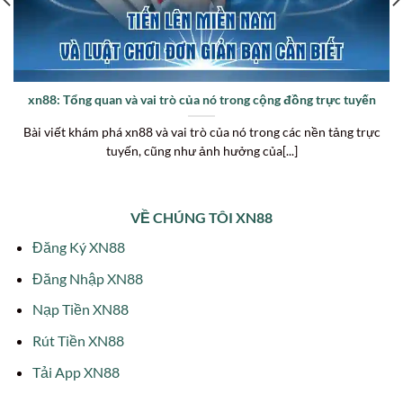
xn88: Tổng quan và vai trò của nó trong cộng đồng trực tuyến
Bài viết khám phá xn88 và vai trò của nó trong các nền tảng trực
tuyến, cũng như ảnh hưởng của[...]
VỀ CHÚNG TÔI XN88
Đăng Ký XN88
Đăng Nhập XN88
Nạp Tiền XN88
Rút Tiền XN88
Tải App XN88