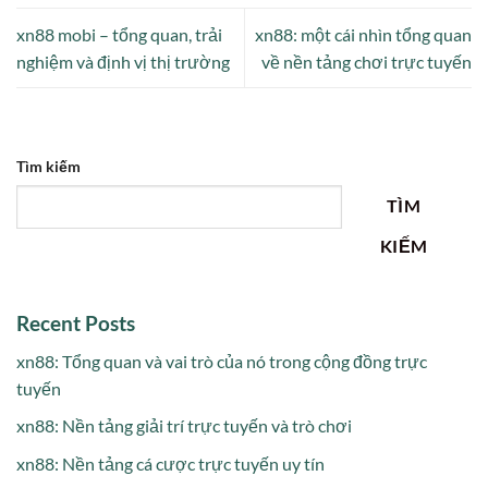
xn88 mobi – tổng quan, trải
xn88: một cái nhìn tổng quan
nghiệm và định vị thị trường
về nền tảng chơi trực tuyến
Tìm kiếm
TÌM
KIẾM
Recent Posts
xn88: Tổng quan và vai trò của nó trong cộng đồng trực
tuyến
xn88: Nền tảng giải trí trực tuyến và trò chơi
xn88: Nền tảng cá cược trực tuyến uy tín