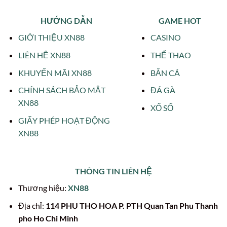
HƯỚNG DẪN
GAME HOT
GIỚI THIỆU XN88
CASINO
LIÊN HỆ XN88
THỂ THAO
KHUYẾN MÃI XN88
BẮN CÁ
CHÍNH SÁCH BẢO MẬT
ĐÁ GÀ
XN88
XỔ SỐ
GIẤY PHÉP HOẠT ĐỘNG
XN88
THÔNG TIN LIÊN HỆ
Thương hiệu:
XN88
Địa chỉ:
114 PHU THO HOA P. PTH Quan Tan Phu Thanh
pho Ho Chi Minh