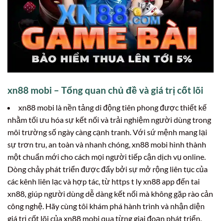
xn88 mobi – Tổng quan chủ đề và giá trị cốt lõi
xn88 mobi là nền tảng di động tiên phong được thiết kế
nhằm tối ưu hóa sự kết nối và trải nghiệm người dùng trong
môi trường số ngày càng cạnh tranh. Với sứ mệnh mang lại
sự trơn tru, an toàn và nhanh chóng, xn88 mobi hình thành
một chuẩn mới cho cách mọi người tiếp cận dịch vụ online.
Dòng chảy phát triển được đẩy bởi sự mở rộng liên tục của
các kênh liên lạc và hợp tác, từ https t ly xn88 app đến tai
xn88, giúp người dùng dễ dàng kết nối mà không gặp rào cản
công nghệ. Hãy cùng tôi khám phá hành trình và nhận diện
giá trị cốt lõi của xn88 mobi qua từng giai đoạn phát triển.