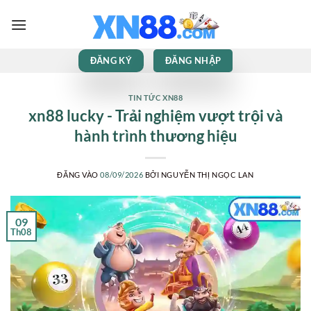
Bỏ
qua
nội
dung
ĐĂNG KÝ
ĐĂNG NHẬP
TIN TỨC XN88
xn88 lucky - Trải nghiệm vượt trội và
hành trình thương hiệu
ĐĂNG VÀO
08/09/2026
BỞI
NGUYỄN THỊ NGỌC LAN
09
Th08