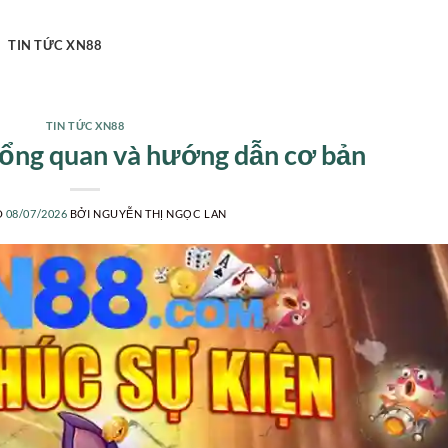
TIN TỨC XN88
TIN TỨC XN88
tổng quan và hướng dẫn cơ bản
O
08/07/2026
BỞI
NGUYỄN THỊ NGỌC LAN