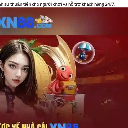
h sự thuận tiện cho người chơi và hỗ trợ khách hàng 24/7.