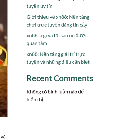
tuyến uy tín
Giới thiệu về xn88: Nền tảng
chơi trực tuyến đáng tin cậy
xn88 là gì và tại sao nó được
quan tâm
xn88: Nền tảng giải trí trực
tuyến và những điều cần biết
Recent Comments
Không có bình luận nào để
hiển thị.
 và