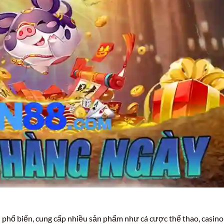
 phổ biến, cung cấp nhiều sản phẩm như cá cược thể thao, casino