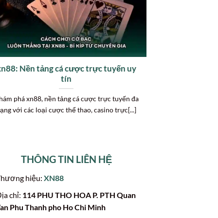
xn88: Nền tảng cá cược trực tuyến uy
tín
hám phá xn88, nền tảng cá cược trực tuyến đa
ạng với các loại cược thể thao, casino trực[...]
THÔNG TIN LIÊN HỆ
hương hiệu:
XN88
ịa chỉ:
114 PHU THO HOA P. PTH Quan
an Phu Thanh pho Ho Chi Minh