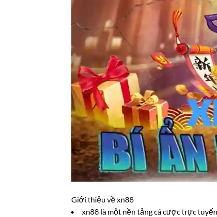
Giới thiệu về xn88
xn88 là một nền tảng cá cược trực tuyến