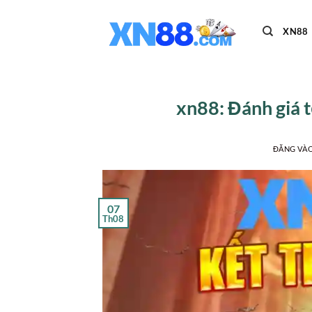
Bỏ
qua
XN88
nội
dung
xn88: Đánh giá 
ĐĂNG VÀ
07
Th08