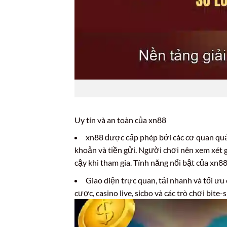
Uy tín và an toàn của xn88
xn88 được cấp phép bởi các cơ quan quản 
khoản và tiền gửi. Người chơi nên xem xét 
cậy khi tham gia.
Tính năng nổi bật của xn8
Giao diện trực quan, tải nhanh và tối ưu
cược, casino live, sicbo và các trò chơi bite