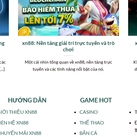
ng
xn88: Nền tảng giải trí trực tuyến và trò
chơi
các
Một cái nhìn tổng quan về xn88, nền tảng trực
K
..]
tuyến và các tính năng nổi bật của nó.
d
HƯỚNG DẪN
GAME HOT
IỚI THIỆU XN88
CASINO
T
IÊN HỆ XN88
THỂ THAO
Đ
T
HUYẾN MÃI XN88
BẮN CÁ