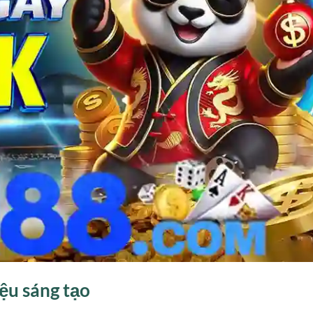
ệu sáng tạo