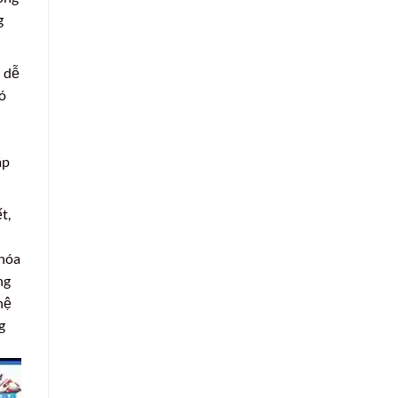
g
n dễ
có
áp
t,
i
 hóa
ng
hệ
g