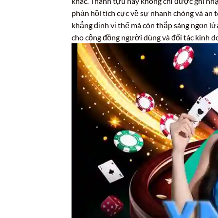
khác. Thành tựu này không chỉ được ghi nh
phản hồi tích cực về sự nhanh chóng và an 
khẳng định vị thế mà còn thắp sáng ngọn lửa 
cho cộng đồng người dùng và đối tác kinh d