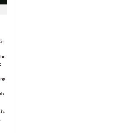
ật
cho
c
êng
nh
hức
,