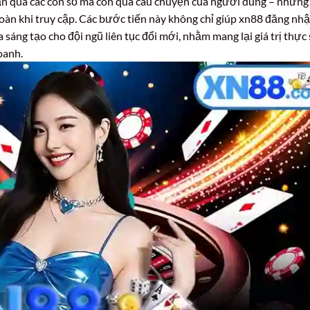
ận qua các con số mà còn qua câu chuyện của người dùng – những
toàn khi truy cập. Các bước tiến này không chỉ giúp xn88 đăng nh
sáng tạo cho đội ngũ liên tục đổi mới, nhằm mang lại giá trị thực
oanh.