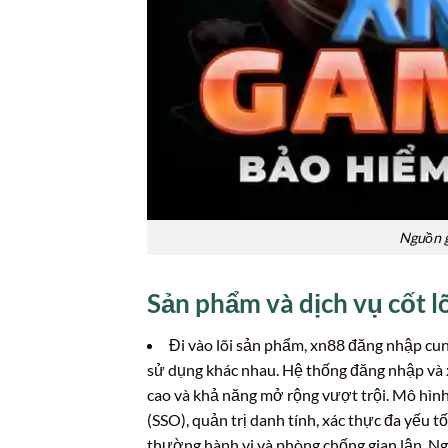
Nguồn g
Sản phẩm và dịch vụ cốt l
Đi vào lõi sản phẩm, xn88 đăng nhập cun
sử dụng khác nhau. Hệ thống đăng nhập và x
cao và khả năng mở rộng vượt trội. Mô hìn
(SSO), quản trị danh tính, xác thực đa yếu t
thường hành vi và phòng chống gian lận. 