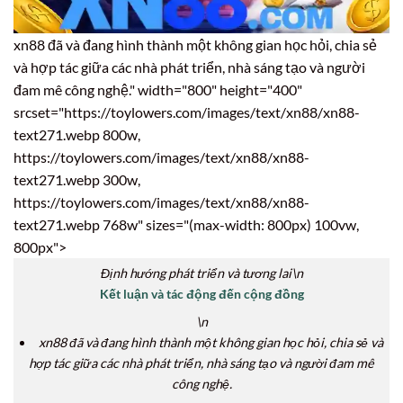
xn88 đã và đang hình thành một không gian học hỏi, chia sẻ
và hợp tác giữa các nhà phát triển, nhà sáng tạo và người
đam mê công nghệ.
" width="800" height="400"
srcset="https://toylowers.com/images/text/xn88/xn88-
text271.webp 800w,
https://toylowers.com/images/text/xn88/xn88-
text271.webp 300w,
https://toylowers.com/images/text/xn88/xn88-
text271.webp 768w" sizes="(max-width: 800px) 100vw,
800px">
Định hướng phát triển và tương lai\n
Kết luận và tác động đến cộng đồng
\n
xn88 đã và đang hình thành một không gian học hỏi, chia sẻ và
hợp tác giữa các nhà phát triển, nhà sáng tạo và người đam mê
công nghệ.