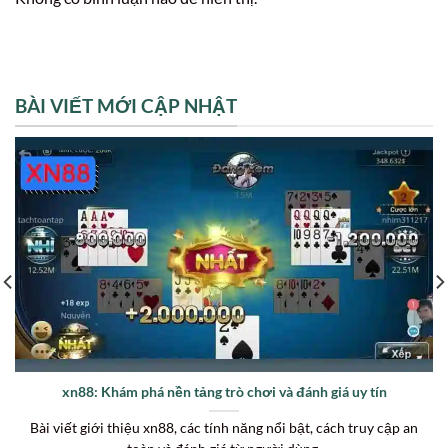
BÀI VIẾT MỚI CẬP NHẬT
xn88: Khám phá nền tảng trò chơi và đánh giá uy tín
Bài viết giới thiệu xn88, các tính năng nổi bật, cách truy cập an