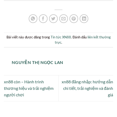
Bài viết này được đăng trong
Tin tức XN88
. Đánh dấu
liên kết thường
trực
.
NGUYỄN THỊ NGỌC LAN
xn88 còn – Hành trình
xn88 đăng nhập: hướng dẫn
thương hiệu và trải nghiệm
chi tiết, trải nghiệm và đánh
người chơi
giá