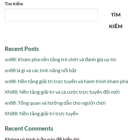
Tìm kiếm
TÌM
KIẾM
Recent Posts
xn88: Khám phá nền tảng trò chơi và đánh giá uy tín
xn88 là gì và các tính năng nổi bật
xn88: Nền tảng giải trí trực tuyến và hành trình khám phá
XN88: Nền tảng giải trí và cá cược trực tuyến đổi mới
xn88: Tổng quan và hướng dẫn cho người chơi
XN88: Nền tảng giải trí trực tuyến
Recent Comments
Không có bình luận nào để hiển thị.