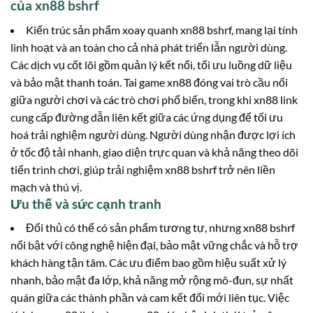
của xn88 bshrf
Kiến trúc sản phẩm xoay quanh xn88 bshrf, mang lại tính
linh hoạt và an toàn cho cả nhà phát triển lẫn người dùng.
Các dịch vụ cốt lõi gồm quản lý kết nối, tối ưu luồng dữ liệu
và bảo mật thanh toán. Tai game xn88 đóng vai trò cầu nối
giữa người chơi và các trò chơi phổ biến, trong khi xn88 link
cung cấp đường dẫn liên kết giữa các ứng dụng để tối ưu
hoá trải nghiệm người dùng. Người dùng nhận được lợi ích
ở tốc độ tải nhanh, giao diện trực quan và khả năng theo dõi
tiến trình chơi, giúp trải nghiệm xn88 bshrf trở nên liền
mạch và thú vị.
Ưu thế và sức cạnh tranh
Đối thủ có thể có sản phẩm tương tự, nhưng xn88 bshrf
nổi bật với công nghệ hiện đại, bảo mật vững chắc và hỗ trợ
khách hàng tận tâm. Các ưu điểm bao gồm hiệu suất xử lý
nhanh, bảo mật đa lớp, khả năng mở rộng mô-đun, sự nhất
quán giữa các thành phần và cam kết đổi mới liên tục. Việc