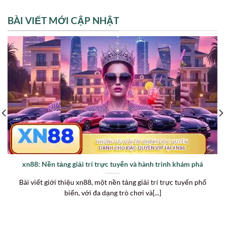
BÀI VIẾT MỚI CẬP NHẬT
xn88: Nền tảng giải trí trực tuyến và hành trình khám phá
Bài viết giới thiệu xn88, một nền tảng giải trí trực tuyến phổ
biến, với đa dạng trò chơi và[...]