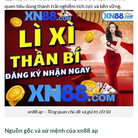
quen tiêu dùng thành trải nghiệm tích cực và bền vững.
xn88 ap – Tổng quan chủ đề và giá trị cốt lõi
Nguồn gốc và sứ mệnh của xn88 ap