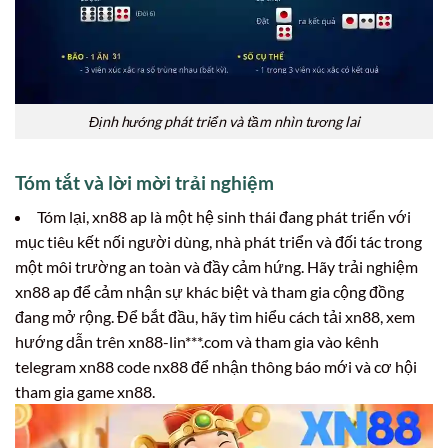
Định hướng phát triển và tầm nhìn tương lai
Tóm tắt và lời mời trải nghiệm
Tóm lại, xn88 ap là một hệ sinh thái đang phát triển với
mục tiêu kết nối người dùng, nhà phát triển và đối tác trong
một môi trường an toàn và đầy cảm hứng. Hãy trải nghiệm
xn88 ap để cảm nhận sự khác biệt và tham gia cộng đồng
đang mở rộng. Để bắt đầu, hãy tìm hiểu cách tải xn88, xem
hướng dẫn trên xn88-lin***.com và tham gia vào kênh
telegram xn88 code nx88 để nhận thông báo mới và cơ hội
tham gia game xn88.