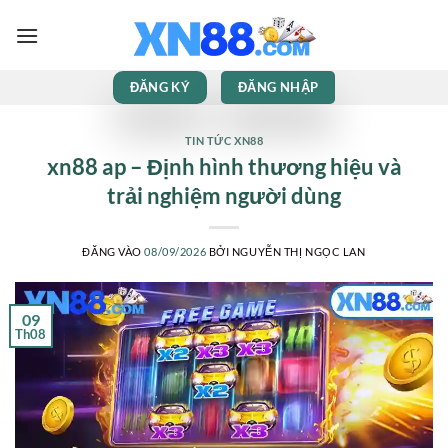
Bỏ
qua
nội
dung
ĐĂNG KÝ
ĐĂNG NHẬP
TIN TỨC XN88
xn88 ap – Định hình thương hiệu và
trải nghiệm người dùng
ĐĂNG VÀO
08/09/2026
BỞI
NGUYỄN THỊ NGỌC LAN
09
Th08