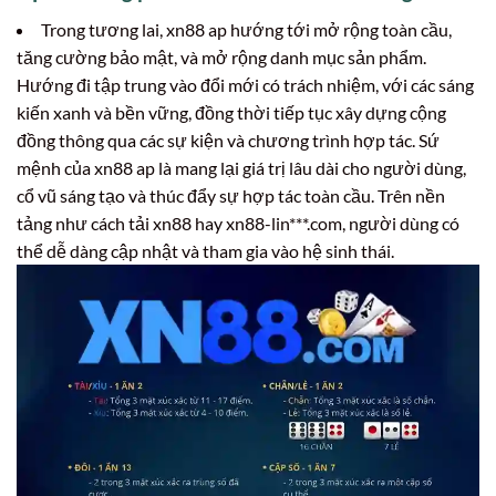
Trong tương lai, xn88 ap hướng tới mở rộng toàn cầu,
tăng cường bảo mật, và mở rộng danh mục sản phẩm.
Hướng đi tập trung vào đổi mới có trách nhiệm, với các sáng
kiến xanh và bền vững, đồng thời tiếp tục xây dựng cộng
đồng thông qua các sự kiện và chương trình hợp tác. Sứ
mệnh của xn88 ap là mang lại giá trị lâu dài cho người dùng,
cổ vũ sáng tạo và thúc đẩy sự hợp tác toàn cầu. Trên nền
tảng như cách tải xn88 hay xn88-lin***.com, người dùng có
thể dễ dàng cập nhật và tham gia vào hệ sinh thái.