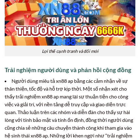
Lợi thế cạnh tranh và đổi mới
Trải nghiệm người dùng và phản hồi cộng đồng
Người dùng miêu tả xn88 ap bằng các cảm nhận về sự
thân thiện, tốc độ và hỗ trợ kịp thời. Một số nhận xét cho
thấy trải nghiệm xn88 ap mang lại sự thuận tiện cho công
việc và giải trí, với nền tảng dễ truy cập và giao diện trực
quan. Thảo luận trên các nhóm và diễn đàn cho thấy sự hài
lòng với tính bảo mật và tính ổn định, đồng thời người dùng
cũng chia sẻ những câu chuyện thành công khi tham gia vào
hệ sinh thái xn88 ap. Những lời khen ngợi như “trải nghiệm