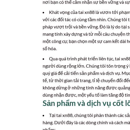
nơi bạn có thể cảm nhận sự bền vững và sự t
Khát vọng của tai xn88 là vươn tới phạm
với các đối tác có cùng tầm nhìn. Chúng tôi 
pháp vượt trội và bền vững. Đó là lý do tại
mang tính xây dựng và từ mỗi câu chuyện th
một công cụ; bạn chọn một sự cam kết dài h
số hóa.
Qua quá trình phát triển liên tục, tai x
người dùng rộng lớn. Chúng tôi tôn trọng 
quý giá để cải tiến sản phẩm và dịch vụ. Mục
tế, từ thời gian tải trang, tỉ lệ chuyển đổi
không dừng ở những tính năng được quảng b
dùng nhận được, một yếu tố làm tăng độ tin
Sản phẩm và dịch vụ cốt l
Tại tai xn88, chúng tôi phân thành các 
hàng. Dưới đây là các dòng chính và cách m
phẩm: