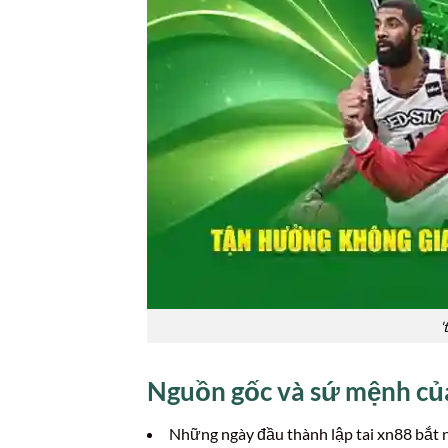
'
Nguồn gốc và sứ mệnh của
Những ngày đầu thành lập tai xn88 bắt