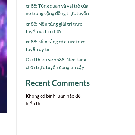
xn88: Tổng quan và vai trò của
nó trong cộng đồng trực tuyến
xn88: Nền tảng giải trí trực
tuyến và trò chơi
xn88: Nền tảng cá cược trực
tuyến uy tín
Giới thiệu về xn88: Nền tảng
chơi trực tuyến đáng tin cậy
Recent Comments
Không có bình luận nào để
hiển thị.