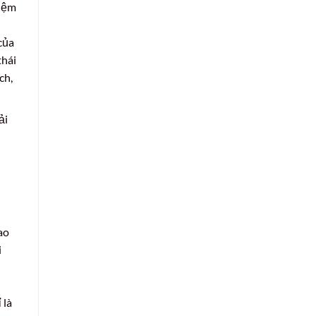
hiệm
của
thái
ch,
ải
ao
i
 là