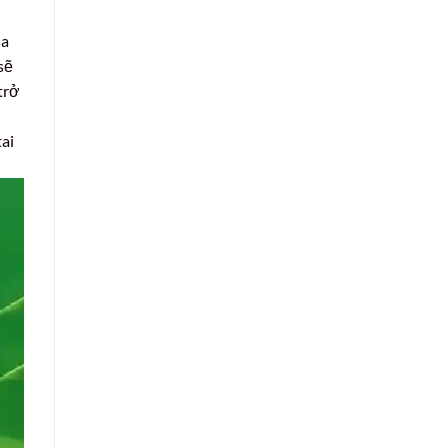
ia
sẽ
trở
tai