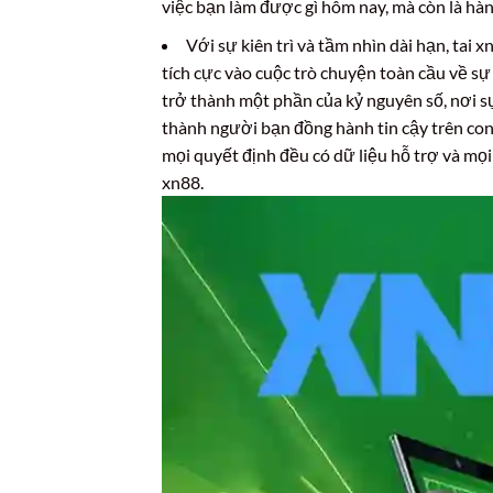
việc bạn làm được gì hôm nay, mà còn là hà
Với sự kiên trì và tầm nhìn dài hạn, tai
tích cực vào cuộc trò chuyện toàn cầu về sự
trở thành một phần của kỷ nguyên số, nơi sự
thành người bạn đồng hành tin cậy trên con
mọi quyết định đều có dữ liệu hỗ trợ và mọi 
xn88.