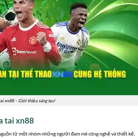
tai xn88 – Giới thiệu sáng tạo'
 tai xn88
 nguồn từ một nhóm những người đam mê công nghệ và thiết kế,