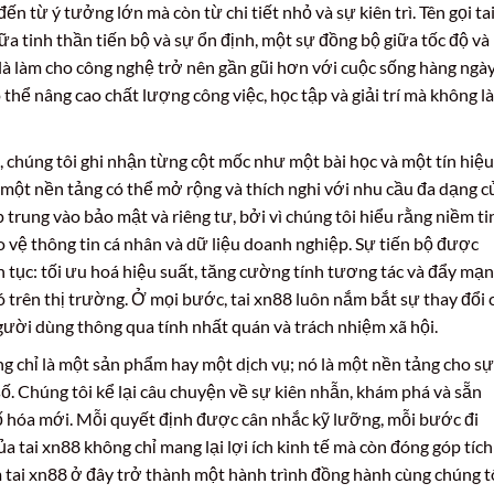
n từ ý tưởng lớn mà còn từ chi tiết nhỏ và sự kiên trì. Tên gọi ta
a tinh thần tiến bộ và sự ổn định, một sự đồng bộ giữa tốc độ và
là làm cho công nghệ trở nên gần gũi hơn với cuộc sống hàng ngày
thể nâng cao chất lượng công việc, học tập và giải trí mà không l
, chúng tôi ghi nhận từng cột mốc như một bài học và một tín hiệu
 một nền tảng có thể mở rộng và thích nghi với nhu cầu đa dạng c
rung vào bảo mật và riêng tư, bởi vì chúng tôi hiểu rằng niềm ti
vệ thông tin cá nhân và dữ liệu doanh nghiệp. Sự tiến bộ được
n tục: tối ưu hoá hiệu suất, tăng cường tính tương tác và đẩy mạ
có trên thị trường. Ở mọi bước, tai xn88 luôn nắm bắt sự thay đổi 
người dùng thông qua tính nhất quán và trách nhiệm xã hội.
g chỉ là một sản phẩm hay một dịch vụ; nó là một nền tảng cho sự
ố. Chúng tôi kể lại câu chuyện về sự kiên nhẫn, khám phá và sẵn
ố hóa mới. Mỗi quyết định được cân nhắc kỹ lưỡng, mỗi bước đi
tai xn88 không chỉ mang lại lợi ích kinh tế mà còn đóng góp tích
 tai xn88 ở đây trở thành một hành trình đồng hành cùng chúng tô