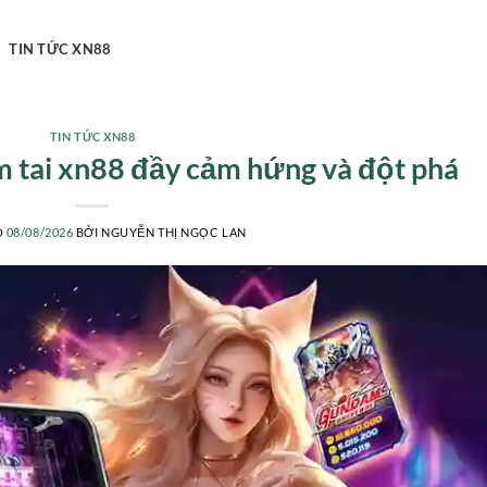
TIN TỨC XN88
TIN TỨC XN88
ệm tai xn88 đầy cảm hứng và đột phá
O
08/08/2026
BỞI
NGUYỄN THỊ NGỌC LAN