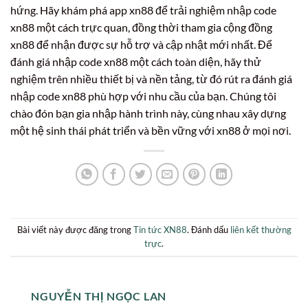
hứng. Hãy khám phá app xn88 để trải nghiệm nhập code
xn88 một cách trực quan, đồng thời tham gia cộng đồng
xn88 để nhận được sự hỗ trợ và cập nhật mới nhất. Để
đánh giá nhập code xn88 một cách toàn diện, hãy thử
nghiệm trên nhiều thiết bị và nền tảng, từ đó rút ra đánh giá
nhập code xn88 phù hợp với nhu cầu của bạn. Chúng tôi
chào đón bạn gia nhập hành trình này, cùng nhau xây dựng
một hệ sinh thái phát triển và bền vững với xn88 ở mọi nơi.
Bài viết này được đăng trong
Tin tức XN88
. Đánh dấu
liên kết thường
trực
.
NGUYỄN THỊ NGỌC LAN