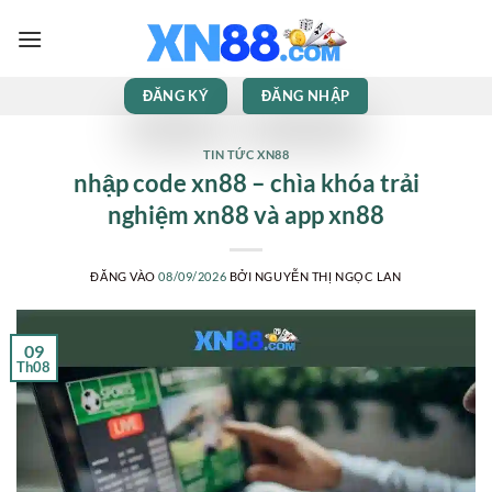
Bỏ
qua
nội
dung
ĐĂNG KÝ
ĐĂNG NHẬP
TIN TỨC XN88
nhập code xn88 – chìa khóa trải
nghiệm xn88 và app xn88
ĐĂNG VÀO
08/09/2026
BỞI
NGUYỄN THỊ NGỌC LAN
09
Th08