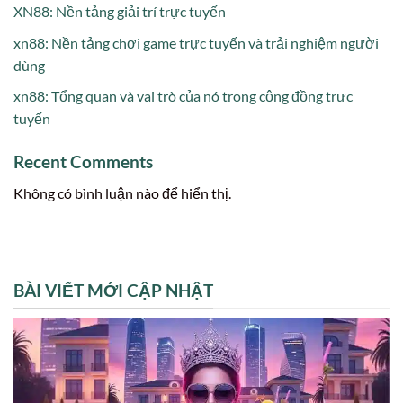
XN88: Nền tảng giải trí trực tuyến
xn88: Nền tảng chơi game trực tuyến và trải nghiệm người
dùng
xn88: Tổng quan và vai trò của nó trong cộng đồng trực
tuyến
Recent Comments
Không có bình luận nào để hiển thị.
BÀI VIẾT MỚI CẬP NHẬT