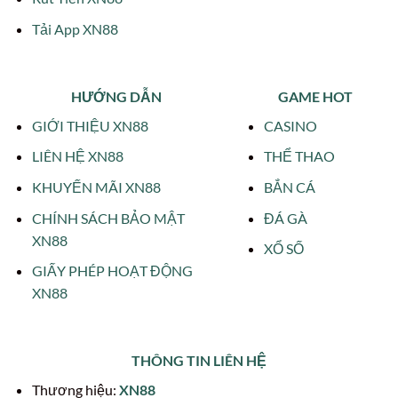
Tải App XN88
HƯỚNG DẪN
GAME HOT
GIỚI THIỆU XN88
CASINO
LIÊN HỆ XN88
THỂ THAO
KHUYẾN MÃI XN88
BẮN CÁ
CHÍNH SÁCH BẢO MẬT
ĐÁ GÀ
XN88
XỔ SỐ
GIẤY PHÉP HOẠT ĐỘNG
XN88
THÔNG TIN LIÊN HỆ
Thương hiệu:
XN88