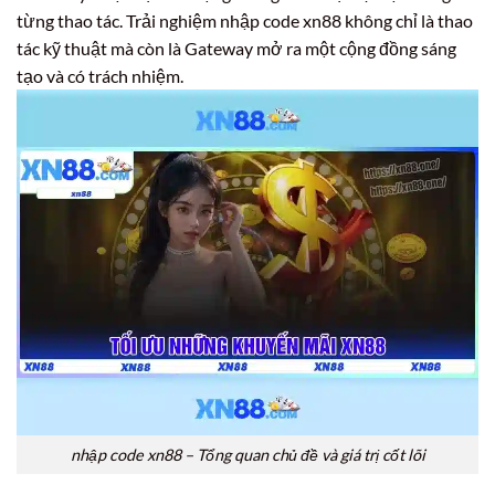
từng thao tác. Trải nghiệm nhập code xn88 không chỉ là thao
tác kỹ thuật mà còn là Gateway mở ra một cộng đồng sáng
tạo và có trách nhiệm.
nhập code xn88 – Tổng quan chủ đề và giá trị cốt lõi