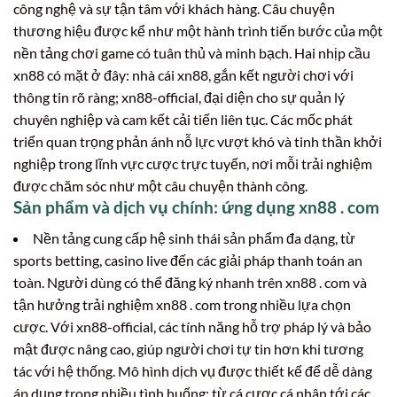
công nghệ và sự tận tâm với khách hàng. Câu chuyện
thương hiệu được kể như một hành trình tiến bước của một
nền tảng chơi game có tuân thủ và minh bạch. Hai nhịp cầu
xn88 có mặt ở đây: nhà cái xn88, gắn kết người chơi với
thông tin rõ ràng; xn88-official, đại diện cho sự quản lý
chuyên nghiệp và cam kết cải tiến liên tục. Các mốc phát
triển quan trọng phản ánh nỗ lực vượt khó và tinh thần khởi
nghiệp trong lĩnh vực cược trực tuyến, nơi mỗi trải nghiệm
được chăm sóc như một câu chuyện thành công.
Sản phẩm và dịch vụ chính: ứng dụng xn88 . com
Nền tảng cung cấp hệ sinh thái sản phẩm đa dạng, từ
sports betting, casino live đến các giải pháp thanh toán an
toàn. Người dùng có thể đăng ký nhanh trên xn88 . com và
tận hưởng trải nghiệm xn88 . com trong nhiều lựa chọn
cược. Với xn88-official, các tính năng hỗ trợ pháp lý và bảo
mật được nâng cao, giúp người chơi tự tin hơn khi tương
tác với hệ thống. Mô hình dịch vụ được thiết kế để dễ dàng
áp dụng trong nhiều tình huống: từ cá cược cá nhân tới các