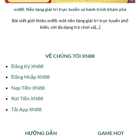
xn88: Nền tảng giải trí trực tuyến và hành trình khám phá
Bài viết giới thiệu xn88, một nền tảng giải trí trực tuyến phổ
biến, với đa dạng trò chơi và[...]
VỀ CHÚNG TÔI XN88
Đăng Ký XN88
Đăng Nhập XN88
Nạp Tiền XN88
Rút Tiền XN88
Tải App XN88
HƯỚNG DẪN
GAME HOT