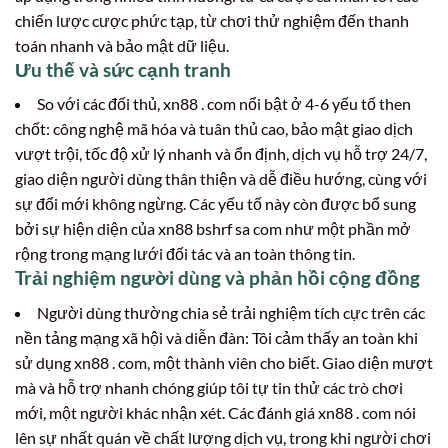
chiến lược cược phức tạp, từ chơi thử nghiệm đến thanh
toán nhanh và bảo mật dữ liệu.
Ưu thế và sức cạnh tranh
So với các đối thủ, xn88 . com nổi bật ở 4-6 yếu tố then
chốt: công nghệ mã hóa và tuân thủ cao, bảo mật giao dịch
vượt trội, tốc độ xử lý nhanh và ổn định, dịch vụ hỗ trợ 24/7,
giao diện người dùng thân thiện và dễ điều hướng, cùng với
sự đổi mới không ngừng. Các yếu tố này còn được bổ sung
bởi sự hiện diện của xn88 bshrf sa com như một phần mở
rộng trong mạng lưới đối tác và an toàn thông tin.
Trải nghiệm người dùng và phản hồi cộng đồng
Người dùng thường chia sẻ trải nghiệm tích cực trên các
nền tảng mạng xã hội và diễn đàn: Tôi cảm thấy an toàn khi
sử dụng xn88 . com, một thành viên cho biết. Giao diện mượt
mà và hỗ trợ nhanh chóng giúp tôi tự tin thử các trò chơi
mới, một người khác nhận xét. Các đánh giá xn88 . com nói
lên sự nhất quán về chất lượng dịch vụ, trong khi người chơi