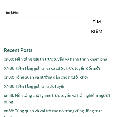
Tìm kiếm
TÌM
KIẾM
Recent Posts
xn88: Nền tảng giải trí trực tuyến và hành trình khám phá
XN88: Nền tảng giải trí và cá cược trực tuyến đổi mới
xn88: Tổng quan và hướng dẫn cho người chơi
XN88: Nền tảng giải trí trực tuyến
xn88: Nền tảng chơi game trực tuyến và trải nghiệm người
dùng
xn88: Tổng quan và vai trò của nó trong cộng đồng trực