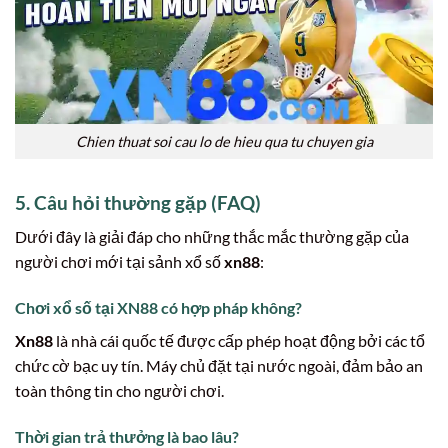
Chien thuat soi cau lo de hieu qua tu chuyen gia
5. Câu hỏi thường gặp (FAQ)
Dưới đây là giải đáp cho những thắc mắc thường gặp của
người chơi mới tại sảnh xổ số
xn88
:
Chơi xổ số tại XN88 có hợp pháp không?
Xn88
là nhà cái quốc tế được cấp phép hoạt động bởi các tổ
chức cờ bạc uy tín. Máy chủ đặt tại nước ngoài, đảm bảo an
toàn thông tin cho người chơi.
Thời gian trả thưởng là bao lâu?