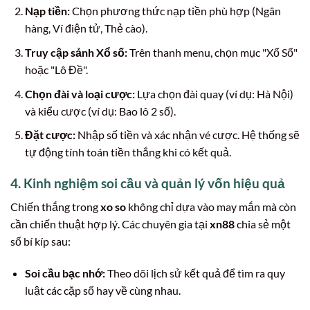
Nạp tiền:
Chọn phương thức nạp tiền phù hợp (Ngân
hàng, Ví điện tử, Thẻ cào).
Truy cập sảnh Xổ số:
Trên thanh menu, chọn mục "Xổ Số"
hoặc "Lô Đề".
Chọn đài và loại cược:
Lựa chọn đài quay (ví dụ: Hà Nội)
và kiểu cược (ví dụ: Bao lô 2 số).
Đặt cược:
Nhập số tiền và xác nhận vé cược. Hệ thống sẽ
tự động tính toán tiền thắng khi có kết quả.
4. Kinh nghiệm soi cầu và quản lý vốn hiệu quả
Chiến thắng trong
xo so
không chỉ dựa vào may mắn mà còn
cần chiến thuật hợp lý. Các chuyên gia tại
xn88
chia sẻ một
số bí kíp sau:
Soi cầu bạc nhớ:
Theo dõi lịch sử kết quả để tìm ra quy
luật các cặp số hay về cùng nhau.