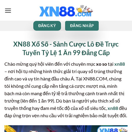
Bỏ
qua
nội
dung
ĐĂNG KÝ
ĐĂNG NHẬP
XN88 Xổ Số - Sảnh Cược Lô Đề Trực
Tuyến Tỷ Lệ 1 Ăn 99 Đẳng Cấp
Chào mừng quý hội viên đến với chuyên mục
xo so
tại
xn88
– nơi hội tụ những hình thức giải trí quay số trúng thưởng
đỉnh cao và uy tín hàng đầu châu Á. Tại XN88.COM, chúng
tôi không chỉ cung cấp nền tảng cá cược mượt mà, minh
bạch mà còn mang đến tỷ lệ trả thưởng cạnh tranh nhất thị
trường (lên đến 1 ăn 99). Dù bạn là người yêu thích xổ số
truyền thống hay đam mê tốc độ của xổ số siêu tốc,
xn88
đều
đáp ứng trọn vẹn nhu cầu với trải nghiệm bảo mật tuyệt đối.