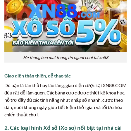
He thong bao mat thong tin nguoi choi tai xn88
Giao diện thân thiện, dễ thao tác
Dù bạn là tân thủ hay lão làng, giao diện cược tại XN88.COM
đều rất dễ làm quen. Các bảng cược được thiết kế khoa học,
hỗ trợ đầy đủ các tính năng như: nhập số nhanh, cược theo
dàn, nuôi khung ngày, giúp tiết kiệm thời gian và tối ưu hóa
chiến thuật chơi.
2. Các loại hình Xổ số (Xo so) nổi bật tại nhà cái