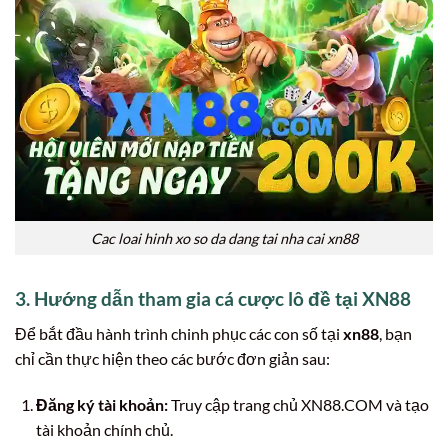
Cac loai hinh xo so da dang tai nha cai xn88
3. Hướng dẫn tham gia cá cược lô đề tại XN88
Để bắt đầu hành trình chinh phục các con số tại
xn88
, bạn
chỉ cần thực hiện theo các bước đơn giản sau:
Đăng ký tài khoản:
Truy cập trang chủ XN88.COM và tạo
tài khoản chính chủ.