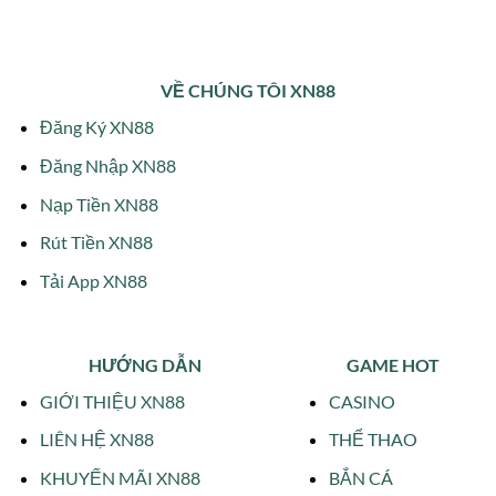
VỀ CHÚNG TÔI XN88
Đăng Ký XN88
Đăng Nhập XN88
Nạp Tiền XN88
Rút Tiền XN88
Tải App XN88
HƯỚNG DẪN
GAME HOT
GIỚI THIỆU XN88
CASINO
LIÊN HỆ XN88
THỂ THAO
KHUYẾN MÃI XN88
BẮN CÁ