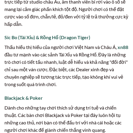
trực tiếp từ studio châu Âu, âm thanh viên bi rơi vào ô số sẽ
mang lại cảm giác phấn khích tột độ. Người chơi có thể đặt
cược vào số đơn, chẵn/lẻ, đỏ/đen với tỷ lệ trả thưởng cực kỳ
hấp dẫn.
Sic Bo (Tài Xỉu) & Rồng Hổ (Dragon Tiger)
Thấu hiểu thị hiếu của người chơi Việt Nam và Châu Á,
xn88
đầu tư mạnh vào các sảnh Tài Xỉu và Rồng Hổ. Đây là những
trò chơi có tiết tấu nhanh, luật dễ hiểu và khả năng "đổi đời"
chỉ sau một ván cược. Đặc biệt, các Dealer xinh đẹp và
chuyên nghiệp sẽ tương tác trực tiếp, tạo không khí vui vẻ
trong suốt quá trình chơi.
Blackjack & Poker
Dành cho những tay chơi thích sử dụng trí tuệ và chiến
thuật. Các bàn chơi Blackjack và Poker tại đây luôn hội tụ
những cao thủ, nơi bạn có thể đấu trí với nhà cái hoặc các
người chơi khác để giành chiến thắng vinh quang.