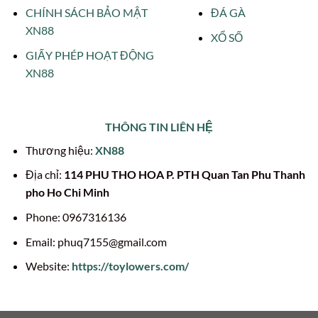
CHÍNH SÁCH BẢO MẬT
ĐÁ GÀ
XN88
XỔ SỐ
GIẤY PHÉP HOẠT ĐỘNG
XN88
THÔNG TIN LIÊN HỆ
Thương hiệu:
XN88
Địa chỉ:
114 PHU THO HOA P. PTH Quan Tan Phu Thanh
pho Ho Chi Minh
Phone:
0967316136
Email:
phuq7155@gmail.com
Website:
https://toylowers.com/