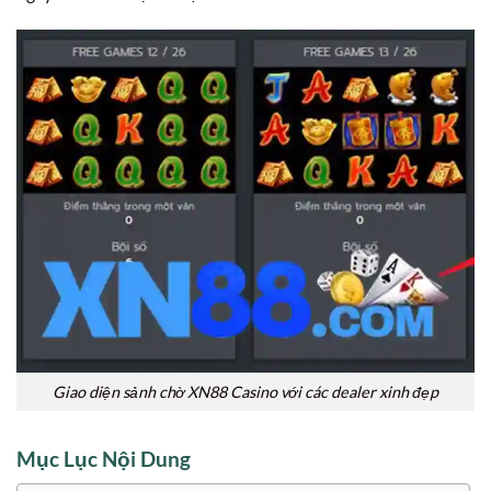
Giao diện sảnh chờ XN88 Casino với các dealer xinh đẹp
Mục Lục Nội Dung