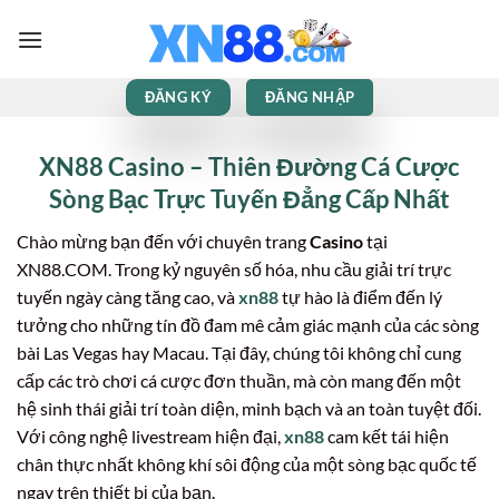
Bỏ
qua
nội
dung
ĐĂNG KÝ
ĐĂNG NHẬP
XN88 Casino – Thiên Đường Cá Cược
Sòng Bạc Trực Tuyến Đẳng Cấp Nhất
Chào mừng bạn đến với chuyên trang
Casino
tại
XN88.COM. Trong kỷ nguyên số hóa, nhu cầu giải trí trực
tuyến ngày càng tăng cao, và
xn88
tự hào là điểm đến lý
tưởng cho những tín đồ đam mê cảm giác mạnh của các sòng
bài Las Vegas hay Macau. Tại đây, chúng tôi không chỉ cung
cấp các trò chơi cá cược đơn thuần, mà còn mang đến một
hệ sinh thái giải trí toàn diện, minh bạch và an toàn tuyệt đối.
Với công nghệ livestream hiện đại,
xn88
cam kết tái hiện
chân thực nhất không khí sôi động của một sòng bạc quốc tế
ngay trên thiết bị của bạn.