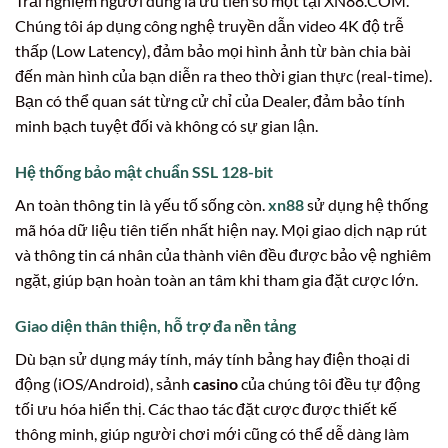
Trải nghiệm người dùng là ưu tiên số một tại XN88.COM.
Chúng tôi áp dụng công nghệ truyền dẫn video 4K độ trễ
thấp (Low Latency), đảm bảo mọi hình ảnh từ bàn chia bài
đến màn hình của bạn diễn ra theo thời gian thực (real-time).
Bạn có thể quan sát từng cử chỉ của Dealer, đảm bảo tính
minh bạch tuyệt đối và không có sự gian lận.
Hệ thống bảo mật chuẩn SSL 128-bit
An toàn thông tin là yếu tố sống còn.
xn88
sử dụng hệ thống
mã hóa dữ liệu tiên tiến nhất hiện nay. Mọi giao dịch nạp rút
và thông tin cá nhân của thành viên đều được bảo vệ nghiêm
ngặt, giúp bạn hoàn toàn an tâm khi tham gia đặt cược lớn.
Giao diện thân thiện, hỗ trợ đa nền tảng
Dù bạn sử dụng máy tính, máy tính bảng hay điện thoại di
động (iOS/Android), sảnh
casino
của chúng tôi đều tự động
tối ưu hóa hiển thị. Các thao tác đặt cược được thiết kế
thông minh, giúp người chơi mới cũng có thể dễ dàng làm