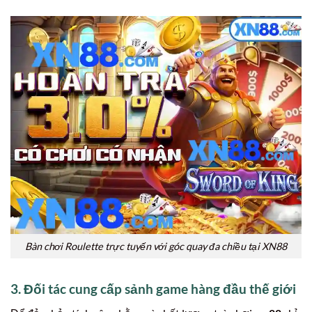
Bàn chơi Roulette trực tuyến với góc quay đa chiều tại XN88
3. Đối tác cung cấp sảnh game hàng đầu thế giới