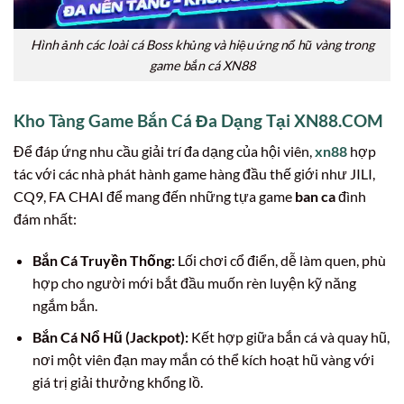
Hình ảnh các loài cá Boss khủng và hiệu ứng nổ hũ vàng trong
game bắn cá XN88
Kho Tàng Game Bắn Cá Đa Dạng Tại XN88.COM
Để đáp ứng nhu cầu giải trí đa dạng của hội viên,
xn88
hợp
tác với các nhà phát hành game hàng đầu thế giới như JILI,
CQ9, FA CHAI để mang đến những tựa game
ban ca
đình
đám nhất:
Bắn Cá Truyền Thống:
Lối chơi cổ điển, dễ làm quen, phù
hợp cho người mới bắt đầu muốn rèn luyện kỹ năng
ngắm bắn.
Bắn Cá Nổ Hũ (Jackpot):
Kết hợp giữa bắn cá và quay hũ,
nơi một viên đạn may mắn có thể kích hoạt hũ vàng với
giá trị giải thưởng khổng lồ.