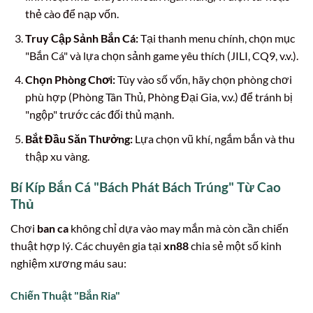
thẻ cào để nạp vốn.
Truy Cập Sảnh Bắn Cá:
Tại thanh menu chính, chọn mục
"Bắn Cá" và lựa chọn sảnh game yêu thích (JILI, CQ9, v.v.).
Chọn Phòng Chơi:
Tùy vào số vốn, hãy chọn phòng chơi
phù hợp (Phòng Tân Thủ, Phòng Đại Gia, v.v.) để tránh bị
"ngộp" trước các đối thủ mạnh.
Bắt Đầu Săn Thưởng:
Lựa chọn vũ khí, ngắm bắn và thu
thập xu vàng.
Bí Kíp Bắn Cá "Bách Phát Bách Trúng" Từ Cao
Thủ
Chơi
ban ca
không chỉ dựa vào may mắn mà còn cần chiến
thuật hợp lý. Các chuyên gia tại
xn88
chia sẻ một số kinh
nghiệm xương máu sau:
Chiến Thuật "Bắn Ria"