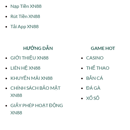
Nạp Tiền XN88
Rút Tiền XN88
Tải App XN88
HƯỚNG DẪN
GAME HOT
GIỚI THIỆU XN88
CASINO
LIÊN HỆ XN88
THỂ THAO
KHUYẾN MÃI XN88
BẮN CÁ
CHÍNH SÁCH BẢO MẬT
ĐÁ GÀ
XN88
XỔ SỐ
GIẤY PHÉP HOẠT ĐỘNG
XN88