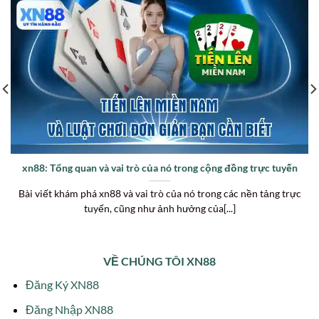
xn88: Tổng quan và vai trò của nó trong cộng đồng trực tuyến
Bài viết khám phá xn88 và vai trò của nó trong các nền tảng trực
tuyến, cũng như ảnh hưởng của[...]
VỀ CHÚNG TÔI XN88
Đăng Ký XN88
Đăng Nhập XN88