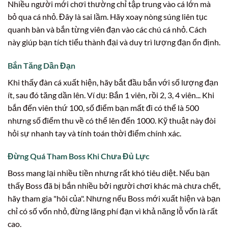
Nhiều người mới chơi thường chỉ tập trung vào cá lớn mà
bỏ qua cá nhỏ. Đây là sai lầm. Hãy xoay nòng súng liên tục
quanh bàn và bắn từng viên đạn vào các chú cá nhỏ. Cách
này giúp bạn tích tiểu thành đại và duy trì lượng đạn ổn định.
Bắn Tăng Dần Đạn
Khi thấy đàn cá xuất hiện, hãy bắt đầu bắn với số lượng đạn
ít, sau đó tăng dần lên. Ví dụ: Bắn 1 viên, rồi 2, 3, 4 viên... Khi
bắn đến viên thứ 100, số điểm bạn mất đi có thể là 500
nhưng số điểm thu về có thể lên đến 1000. Kỹ thuật này đòi
hỏi sự nhanh tay và tính toán thời điểm chính xác.
Đừng Quá Tham Boss Khi Chưa Đủ Lực
Boss mang lại nhiều tiền nhưng rất khó tiêu diệt. Nếu bạn
thấy Boss đã bị bắn nhiều bởi người chơi khác mà chưa chết,
hãy tham gia "hôi của". Nhưng nếu Boss mới xuất hiện và bạn
chỉ có số vốn nhỏ, đừng lãng phí đạn vì khả năng lỗ vốn là rất
cao.