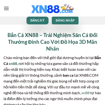
Bỏ
qua
nội
dung
ĐĂNG KÝ
ĐĂNG NHẬP
Bắn Cá XN88 – Trải Nghiệm Săn Cá Đổi
Thưởng Đỉnh Cao Với Đồ Họa 3D Mãn
Nhãn
Chào mừng bạn đến với thế giới đại dương huyền bí tại
Bắn
Cá
xn88
, nơi hội tụ những tựa game săn cá đổi thưởng hấp
dẫn nhất thị trường hiện nay. Khác biệt hoàn toàn với các
nền tảng giải trí thông thường, sảnh
ban ca
tại XN88.COM
mang đến một trải nghiệm thị giác bùng nổ kết hợp cùng cơ
hội kiếm tiền thật dễ dàng. Với sự đầu tư mạnh mẽ về công
nghệ đồ họa và hệ thống đổi thưởng minh bạch,
xn88
tự hào
là điểm đến lý tưởng cho các ngư thủ muốn chinh phục đại
dương và săn tìm kho báu.