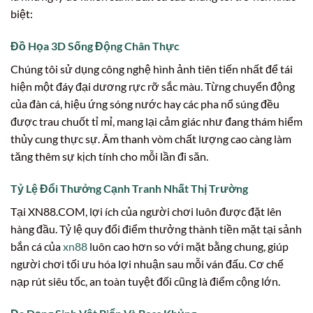
biệt:
Đồ Họa 3D Sống Động Chân Thực
Chúng tôi sử dụng công nghệ hình ảnh tiên tiến nhất để tái
hiện một đáy đại dương rực rỡ sắc màu. Từng chuyển động
của đàn cá, hiệu ứng sóng nước hay các pha nổ súng đều
được trau chuốt tỉ mỉ, mang lại cảm giác như đang thám hiểm
thủy cung thực sự. Âm thanh vòm chất lượng cao càng làm
tăng thêm sự kịch tính cho mỗi lần đi săn.
Tỷ Lệ Đổi Thưởng Cạnh Tranh Nhất Thị Trường
Tại XN88.COM, lợi ích của người chơi luôn được đặt lên
hàng đầu. Tỷ lệ quy đổi điểm thưởng thành tiền mặt tại sảnh
bắn cá của
xn88
luôn cao hơn so với mặt bằng chung, giúp
người chơi tối ưu hóa lợi nhuận sau mỗi ván đấu. Cơ chế
nạp rút siêu tốc, an toàn tuyệt đối cũng là điểm cộng lớn.