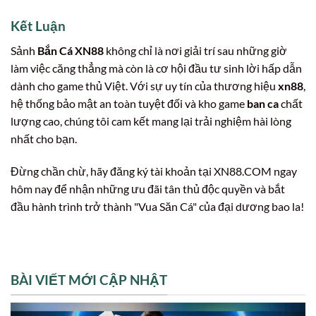
Kết Luận
Sảnh
Bắn Cá XN88
không chỉ là nơi giải trí sau những giờ
làm việc căng thẳng mà còn là cơ hội đầu tư sinh lời hấp dẫn
dành cho game thủ Việt. Với sự uy tín của thương hiệu
xn88
,
hệ thống bảo mật an toàn tuyệt đối và kho game
ban ca
chất
lượng cao, chúng tôi cam kết mang lại trải nghiệm hài lòng
nhất cho bạn.
Đừng chần chừ, hãy đăng ký tài khoản tại XN88.COM ngay
hôm nay để nhận những ưu đãi tân thủ độc quyền và bắt
đầu hành trình trở thành "Vua Săn Cá" của đại dương bao la!
BÀI VIẾT MỚI CẬP NHẬT