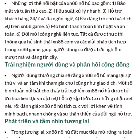
Những lợi thế nổi bật của xn88 nổ hủ bao gồm: 1) Bảo
mật và tuân thủ cao, 2) Hiệu suất xử lý nhanh, 3) Hỗ trợ
khách hàng 24/7 và đa ngôn ngữ, 4) Đa dạng trò chơi và dịch
vụ trên xn88 game, 5) Mô hình thanh toán linh hoạt và an
toàn, 6) Đổi mới công nghệ liên tục. Tất cả được thực thi
thông qua hệ sinh thái xn88 com và các giải pháp tích hợp
trong xn88 game, giúp người dùng có được trải nghiệm
mượt mà và đáng tin cậy.
Trải nghiệm người dùng và phản hồi cộng đồng
Người dùng thường chia sẻ rằng xn88 nổ hủ mang lại sự
thú vị và an tâm khi tham gia chơi cũng như giao dịch. Một số
bình luận nổi bật cho thấy trải nghiệm xn88 nổ hủ được tối
ưu hóa liên tục và dịch vụ hỗ trợ kịp thời. Có những nhận xét
nêu rõ: đánh giá xn88 nổ hủ tích cực với lời khen về tính
minh bạch, nhanh chóng và sự thân thiện của đội ngũ hỗ trợ.
Phát triển và tầm nhìn tương lai
Trong tương lai, xn88 nổ hủ đặt mục tiêu mở rộng ra toàn