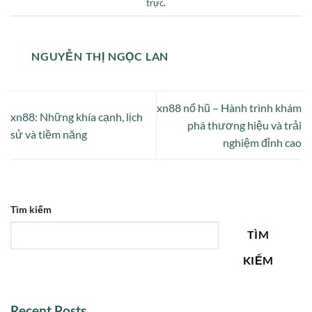
trực
.
NGUYỄN THỊ NGỌC LAN
xn88 nổ hũ – Hành trình khám
xn88: Những khía cạnh, lịch
phá thương hiệu và trải
sử và tiềm năng
nghiệm đỉnh cao
Tìm kiếm
TÌM
KIẾM
Recent Posts