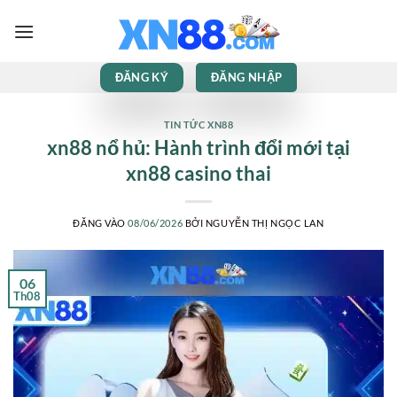
Bỏ
qua
nội
dung
ĐĂNG KÝ
ĐĂNG NHẬP
TIN TỨC XN88
xn88 nổ hủ: Hành trình đổi mới tại
xn88 casino thai
ĐĂNG VÀO
08/06/2026
BỞI
NGUYỄN THỊ NGỌC LAN
06
Th08