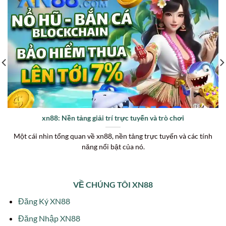
xn88: Nền tảng giải trí trực tuyến và trò chơi
Một cái nhìn tổng quan về xn88, nền tảng trực tuyến và các tính
năng nổi bật của nó.
VỀ CHÚNG TÔI XN88
Đăng Ký XN88
Đăng Nhập XN88