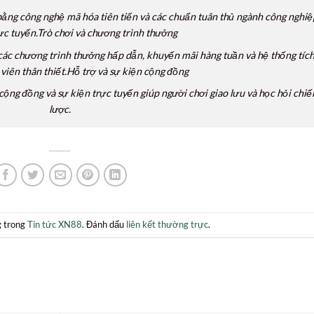
ằng công nghệ mã hóa tiên tiến và các chuẩn tuân thủ ngành công nghiệ
ực tuyến.
Trò chơi và chương trình thưởng
ác chương trình thưởng hấp dẫn, khuyến mãi hàng tuần và hệ thống tíc
viên thân thiết.
Hỗ trợ và sự kiện cộng đồng
ộng đồng và sự kiện trực tuyến giúp người chơi giao lưu và học hỏi chiế
lược.
g trong
Tin tức XN88
. Đánh dấu
liên kết thường trực
.