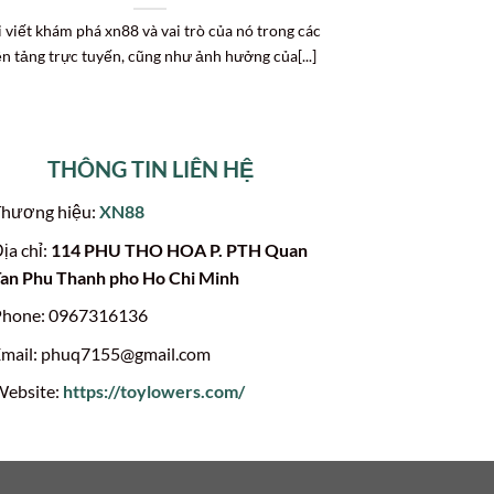
i viết khám phá xn88 và vai trò của nó trong các
n tảng trực tuyến, cũng như ảnh hưởng của[...]
THÔNG TIN LIÊN HỆ
hương hiệu:
XN88
ịa chỉ:
114 PHU THO HOA P. PTH Quan
an Phu Thanh pho Ho Chi Minh
Phone:
0967316136
mail:
phuq7155@gmail.com
ebsite:
https://toylowers.com/