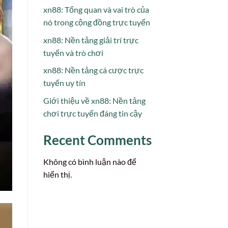
xn88: Tổng quan và vai trò của
nó trong cộng đồng trực tuyến
xn88: Nền tảng giải trí trực
tuyến và trò chơi
xn88: Nền tảng cá cược trực
tuyến uy tín
Giới thiệu về xn88: Nền tảng
chơi trực tuyến đáng tin cậy
Recent Comments
Không có bình luận nào để
hiển thị.