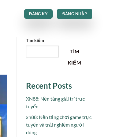
ĐĂNG KÝ
ĐĂNG NHẬP
Tìm kiếm
TÌM
KIẾM
Recent Posts
XN88: Nền tảng giải trí trực
tuyến
xn88: Nền tảng chơi game trực
tuyến và trải nghiệm người
dùng