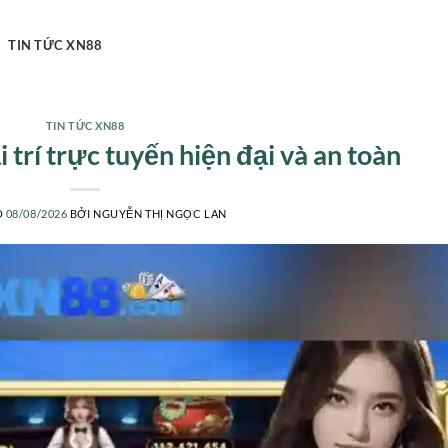
TIN TỨC XN88
TIN TỨC XN88
 trí trực tuyến hiện đại và an toàn
O
08/08/2026
BỞI
NGUYỄN THỊ NGỌC LAN