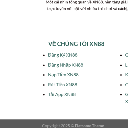
Một cái nhìn tổng quan về XN88, nền tảng giải 
rí và cược trực
trực tuyến nổi bật với nhiều trò chơi và cách[..
 diện thân thiện
VỀ CHÚNG TÔI XN88
Đăng Ký XN88
G
Đăng Nhập XN88
L
Nạp Tiền XN88
K
Rút Tiền XN88
C
Tải App XN88
G
X
Copyright 2025 ©
Flatsome Theme