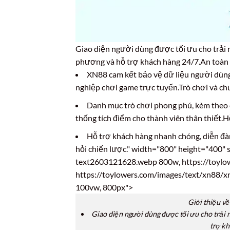
Giao diện người dùng được tối ưu cho trải
phương và hỗ trợ khách hàng 24/7.
An toàn
XN88 cam kết bảo vệ dữ liệu người dùng
nghiệp chơi game trực tuyến.
Trò chơi và c
Danh mục trò chơi phong phú, kèm theo 
thống tích điểm cho thành viên thân thiết.
H
Hỗ trợ khách hàng nhanh chóng, diễn đàn
hỏi chiến lược.
" width="800" height="400" 
text2603121628.webp 800w, https://toyl
https://toylowers.com/images/text/xn88/
100vw, 800px">
Giới thiệu v
Giao diện người dùng được tối ưu cho trải 
trợ kh