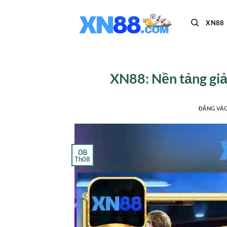
Bỏ
qua
XN88
nội
dung
XN88: Nền tảng giải
ĐĂNG VÀ
08
Th08