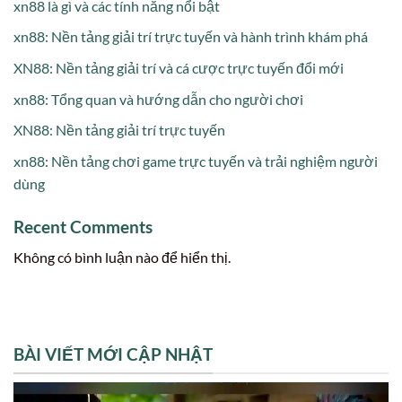
xn88 là gì và các tính năng nổi bật
xn88: Nền tảng giải trí trực tuyến và hành trình khám phá
XN88: Nền tảng giải trí và cá cược trực tuyến đổi mới
xn88: Tổng quan và hướng dẫn cho người chơi
XN88: Nền tảng giải trí trực tuyến
xn88: Nền tảng chơi game trực tuyến và trải nghiệm người
dùng
Recent Comments
Không có bình luận nào để hiển thị.
BÀI VIẾT MỚI CẬP NHẬT