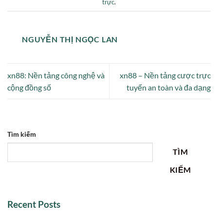
trực
.
NGUYỄN THỊ NGỌC LAN
xn88: Nền tảng công nghệ và
xn88 – Nền tảng cược trực
cộng đồng số
tuyến an toàn và đa dạng
Tìm kiếm
TÌM
KIẾM
Recent Posts