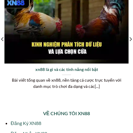
xn88 là gì và các tính năng nổi bật
Bài viết tổng quan về xn88, nền tảng cá cược trực tuyến với
danh mục trò chơi đa dạng và các[...]
VỀ CHÚNG TÔI XN88
Đăng Ký XN88