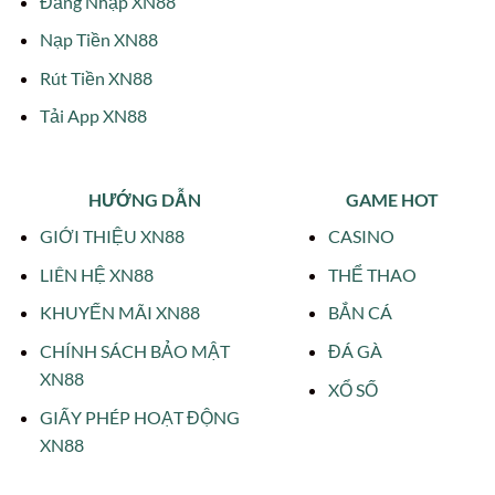
Đăng Nhập XN88
Nạp Tiền XN88
Rút Tiền XN88
Tải App XN88
HƯỚNG DẪN
GAME HOT
GIỚI THIỆU XN88
CASINO
LIÊN HỆ XN88
THỂ THAO
KHUYẾN MÃI XN88
BẮN CÁ
CHÍNH SÁCH BẢO MẬT
ĐÁ GÀ
XN88
XỔ SỐ
GIẤY PHÉP HOẠT ĐỘNG
XN88