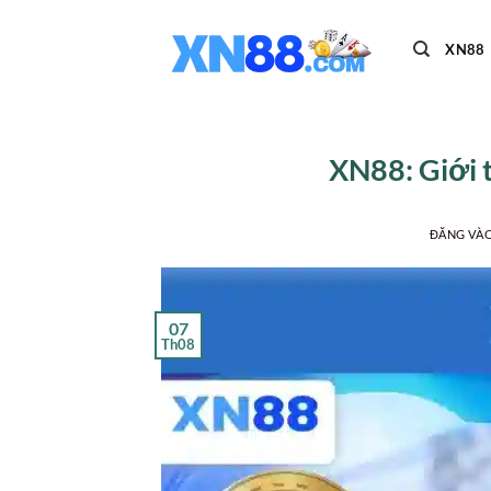
Bỏ
qua
XN88
nội
dung
XN88: Giới t
ĐĂNG VÀ
07
Th08