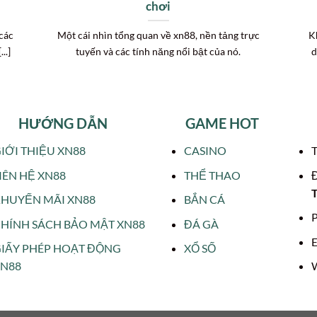
chơi
các
Một cái nhìn tổng quan về xn88, nền tảng trực
K
..]
tuyến và các tính năng nổi bật của nó.
d
HƯỚNG DẪN
GAME HOT
IỚI THIỆU XN88
CASINO
T
IÊN HỆ XN88
THỂ THAO
Đ
T
HUYẾN MÃI XN88
BẮN CÁ
HÍNH SÁCH BẢO MẬT XN88
ĐÁ GÀ
E
IẤY PHÉP HOẠT ĐỘNG
XỔ SỐ
N88
W