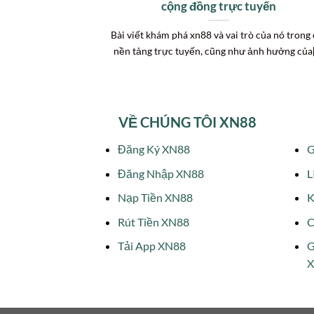
biết
cộng đồng trực tuyến
tảng giải trí trực
Bài viết khám phá xn88 và vai trò của nó trong 
 sản phẩm,[...]
nền tảng trực tuyến, cũng như ảnh hưởng của[.
VỀ CHÚNG TÔI XN88
Đăng Ký XN88
G
Đăng Nhập XN88
L
Nạp Tiền XN88
K
Rút Tiền XN88
C
Tải App XN88
G
X