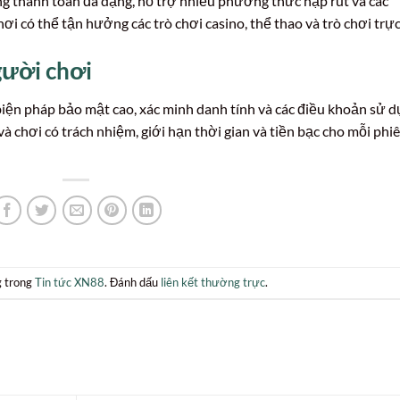
g thanh toán đa dạng, hỗ trợ nhiều phương thức nạp rút và các
i có thể tận hưởng các trò chơi casino, thể thao và trò chơi trự
gười chơi
iện pháp bảo mật cao, xác minh danh tính và các điều khoản sử 
à chơi có trách nhiệm, giới hạn thời gian và tiền bạc cho mỗi phi
g trong
Tin tức XN88
. Đánh dấu
liên kết thường trực
.