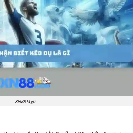
XN88 là gì?