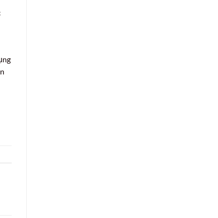
c
dụng
ên