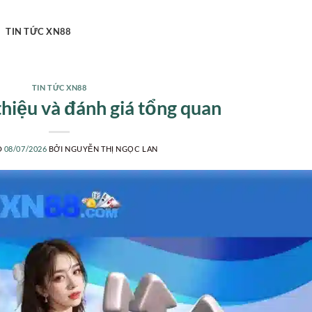
TIN TỨC XN88
TIN TỨC XN88
hiệu và đánh giá tổng quan
O
08/07/2026
BỞI
NGUYỄN THỊ NGỌC LAN