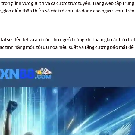
trong lĩnh vực giải trí và cá cược trực tuyến. Trang web tập trung
 giao diện thân thiện và các trò chơi đa dạng cho người chơi trên
i sự tiện lợi và an toàn cho người dùng khi tham gia các trò chơ
các tính năng mới, tối ưu hóa hiệu suất và tăng cường bảo mật để