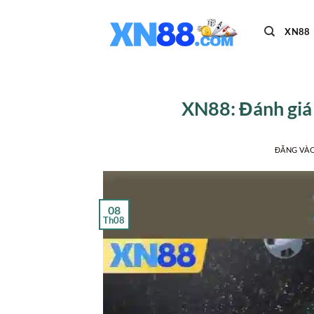
Bỏ
qua
XN88
nội
dung
XN88: Đánh giá
ĐĂNG VÀ
08
Th08