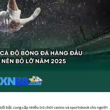
 nổi bật, cung cấp nhiều trò chơi casino và sportsbook cho người