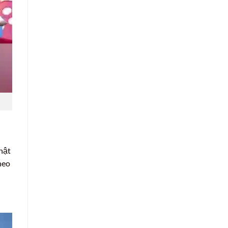
nhật
heo