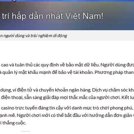
n người dùng và trải nghiệm di động
 cao và tuân thủ các quy định về bảo mật dữ liệu. Người dùng đư
và quản lý mật khẩu mạnh để bảo vệ tài khoản.
Phương pháp than
 dụng, ví điện tử và chuyển khoản ngân hàng. Dịch vụ chăm sóc k
 điện thoại, sẵn sàng giải đáp mọi thắc mắc của người chơi.
Kết l
casino trực tuyến đáng tin cậy với danh mục trò chơi phong phú,
mạnh mẽ. Người chơi mới có thể bắt đầu với hướng dẫn đơn giản 
i thắng cuộc.