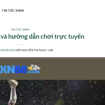
TIN TỨC XN88
TIN TỨC XN88
 và hướng dẫn chơi trực tuyến
O
08/08/2026
BỞI
NGUYỄN THỊ NGỌC LAN