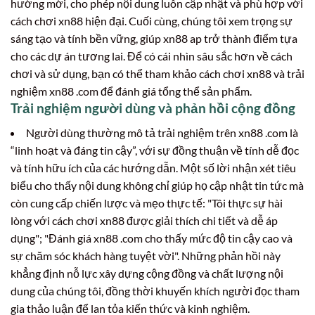
hướng mới, cho phép nội dung luôn cập nhật và phù hợp với
cách chơi xn88 hiện đại. Cuối cùng, chúng tôi xem trọng sự
sáng tạo và tính bền vững, giúp xn88 ap trở thành điểm tựa
cho các dự án tương lai. Để có cái nhìn sâu sắc hơn về cách
chơi và sử dụng, bạn có thể tham khảo cách chơi xn88 và trải
nghiệm xn88 .com để đánh giá tổng thể sản phẩm.
Trải nghiệm người dùng và phản hồi cộng đồng
Người dùng thường mô tả trải nghiệm trên xn88 .com là
“linh hoạt và đáng tin cậy”, với sự đồng thuận về tính dễ đọc
và tính hữu ích của các hướng dẫn. Một số lời nhận xét tiêu
biểu cho thấy nội dung không chỉ giúp họ cập nhật tin tức mà
còn cung cấp chiến lược và mẹo thực tế: "Tôi thực sự hài
lòng với cách chơi xn88 được giải thích chi tiết và dễ áp
dụng"; "Đánh giá xn88 .com cho thấy mức độ tin cậy cao và
sự chăm sóc khách hàng tuyệt vời". Những phản hồi này
khẳng định nỗ lực xây dựng cộng đồng và chất lượng nội
dung của chúng tôi, đồng thời khuyến khích người đọc tham
gia thảo luận để lan tỏa kiến thức và kinh nghiệm.