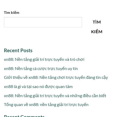
Tìm kiếm
TÌM
KIẾM
Recent Posts
xn88: Nền tảng giải trí trực tuyến và trò chơi
xn88: Nền tảng cá cược trực tuyến uy tín
Giới thiệu về xn88: Nền tảng chơi trực tuyến đáng tin cậy
xn88 là gì và tại sao nó được quan tâm
xn88: Nền tảng giải trí trực tuyến và những điều cần biết
Tổng quan về xn88: nền tảng giải trí trực tuyến
Recent Comments