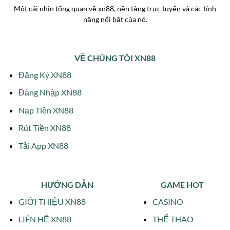
Một cái nhìn tổng quan về xn88, nền tảng trực tuyến và các tính
năng nổi bật của nó.
VỀ CHÚNG TÔI XN88
Đăng Ký XN88
Đăng Nhập XN88
Nạp Tiền XN88
Rút Tiền XN88
Tải App XN88
HƯỚNG DẪN
GAME HOT
GIỚI THIỆU XN88
CASINO
LIÊN HỆ XN88
THỂ THAO