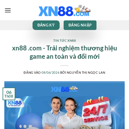
Bỏ
qua
nội
dung
ĐĂNG KÝ
ĐĂNG NHẬP
TIN TỨC XN88
xn88 .com - Trải nghiệm thương hiệu
game an toàn và đổi mới
ĐĂNG VÀO
08/06/2026
BỞI
NGUYỄN THỊ NGỌC LAN
06
Th08