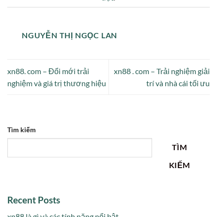
NGUYỄN THỊ NGỌC LAN
xn88. com – Đổi mới trải
xn88 . com – Trải nghiệm giải
nghiệm và giá trị thương hiệu
trí và nhà cái tối ưu
Tìm kiếm
TÌM
KIẾM
Recent Posts
xn88 là gì và các tính năng nổi bật