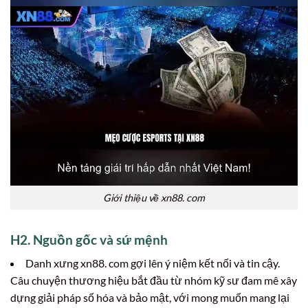
Giới thiệu về xn88. com
H2. Nguồn gốc và sứ mệnh
Danh xưng xn88. com gợi lên ý niệm kết nối và tin cậy.
Câu chuyện thương hiệu bắt đầu từ nhóm kỹ sư đam mê xây
dựng giải pháp số hóa và bảo mật, với mong muốn mang lại