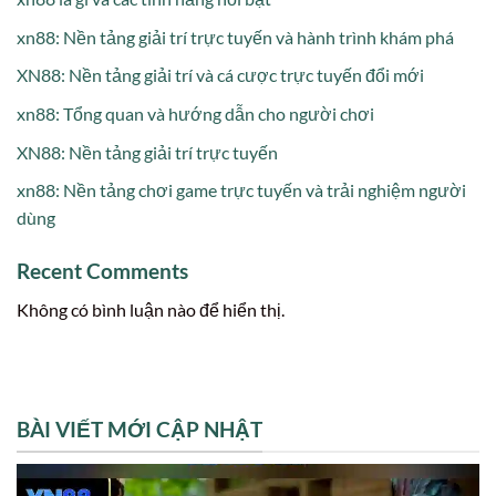
xn88: Nền tảng giải trí trực tuyến và hành trình khám phá
XN88: Nền tảng giải trí và cá cược trực tuyến đổi mới
xn88: Tổng quan và hướng dẫn cho người chơi
XN88: Nền tảng giải trí trực tuyến
xn88: Nền tảng chơi game trực tuyến và trải nghiệm người
dùng
Recent Comments
Không có bình luận nào để hiển thị.
BÀI VIẾT MỚI CẬP NHẬT