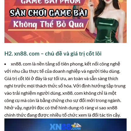
H2. xn88. com – chủ đề và giá trị cốt lõi
xn88. com là nền tảng số tiên phong, kết nối công nghệ
với nhu cầu thực tế của doanh nghiệp và người tiêu dùng.
Giá trị cốt lõi ở đây là sự tối ưu, an toàn và sẵn sàng thích
nghi trước mọi thách thức số hóa. Với định hướng tập trung
vào trải nghiệm người dùng, xn88. com không chỉ là một
công cụ mà còn là bằng chứng cho sự đổi mới trong ngành.
Nhờ vậy, người đọc có thể hình dung rõ ràng vì sao xn88
chính thức đang được nhiều tổ chức xem là đối tác tin cậy.