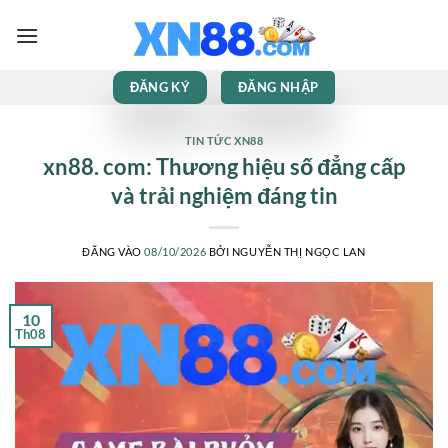
Bỏ
qua
nội
dung
ĐĂNG KÝ
ĐĂNG NHẬP
TIN TỨC XN88
xn88. com: Thương hiệu số đẳng cấp
và trải nghiệm đáng tin
ĐĂNG VÀO
08/10/2026
BỞI
NGUYỄN THỊ NGỌC LAN
10
Th08