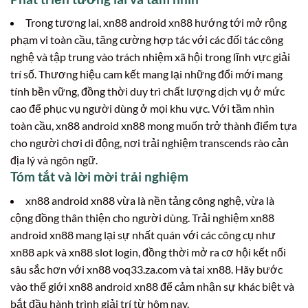
Trong tương lai, xn88 android xn88 hướng tới mở rộng
phạm vi toàn cầu, tăng cường hợp tác với các đối tác công
nghệ và tập trung vào trách nhiệm xã hội trong lĩnh vực giải
trí số. Thương hiệu cam kết mang lại những đổi mới mang
tính bền vững, đồng thời duy trì chất lượng dịch vụ ở mức
cao để phục vụ người dùng ở mọi khu vực. Với tầm nhìn
toàn cầu, xn88 android xn88 mong muốn trở thành điểm tựa
cho người chơi di động, nơi trải nghiệm transcends rào cản
địa lý và ngôn ngữ.
Tóm tắt và lời mời trải nghiệm
xn88 android xn88 vừa là nền tảng công nghệ, vừa là
cộng đồng thân thiện cho người dùng. Trải nghiệm xn88
android xn88 mang lại sự nhất quán với các công cụ như
xn88 apk và xn88 slot login, đồng thời mở ra cơ hội kết nối
sâu sắc hơn với xn88 voq33.za.com và tai xn88. Hãy bước
vào thế giới xn88 android xn88 để cảm nhận sự khác biệt và
bắt đầu hành trình giải trí từ hôm nay.