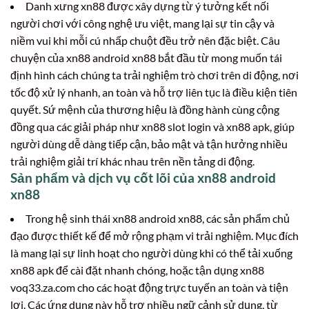
Danh xưng xn88 được xây dựng từ ý tưởng kết nối
người chơi với công nghệ ưu việt, mang lại sự tin cậy và
niềm vui khi mỗi cú nhấp chuột đều trở nên đặc biệt. Câu
chuyện của xn88 android xn88 bắt đầu từ mong muốn tái
định hình cách chúng ta trải nghiệm trò chơi trên di động, nơi
tốc độ xử lý nhanh, an toàn và hỗ trợ liên tục là điều kiện tiên
quyết. Sứ mệnh của thương hiệu là đồng hành cùng cộng
đồng qua các giải pháp như xn88 slot login và xn88 apk, giúp
người dùng dễ dàng tiếp cận, bảo mật và tận hưởng nhiều
trải nghiệm giải trí khác nhau trên nền tảng di động.
Sản phẩm và dịch vụ cốt lõi của xn88 android
xn88
Trong hệ sinh thái xn88 android xn88, các sản phẩm chủ
đạo được thiết kế để mở rộng phạm vi trải nghiệm. Mục đích
là mang lại sự linh hoạt cho người dùng khi có thể tải xuống
xn88 apk để cài đặt nhanh chóng, hoặc tận dụng xn88
voq33.za.com cho các hoạt động trực tuyến an toàn và tiện
lợi. Các ứng dụng này hỗ trợ nhiều ngữ cảnh sử dụng, từ