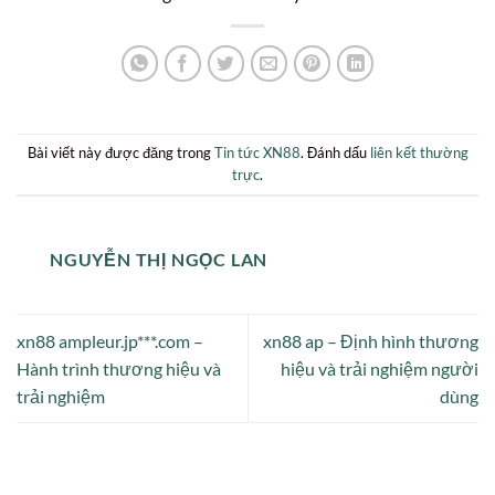
Bài viết này được đăng trong
Tin tức XN88
. Đánh dấu
liên kết thường
trực
.
NGUYỄN THỊ NGỌC LAN
xn88 ampleur.jp***.com –
xn88 ap – Định hình thương
Hành trình thương hiệu và
hiệu và trải nghiệm người
trải nghiệm
dùng