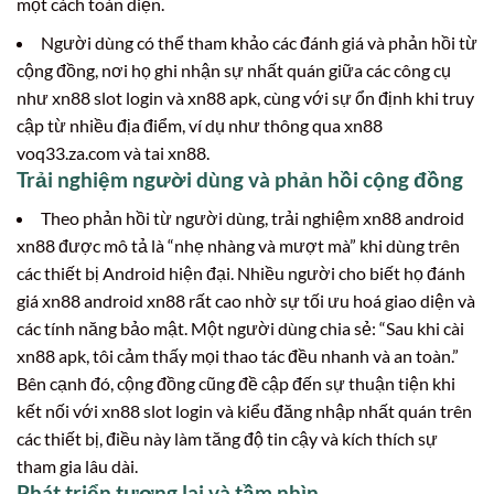
một cách toàn diện.
Người dùng có thể tham khảo các đánh giá và phản hồi từ
cộng đồng, nơi họ ghi nhận sự nhất quán giữa các công cụ
như xn88 slot login và xn88 apk, cùng với sự ổn định khi truy
cập từ nhiều địa điểm, ví dụ như thông qua xn88
voq33.za.com và tai xn88.
Trải nghiệm người dùng và phản hồi cộng đồng
Theo phản hồi từ người dùng, trải nghiệm xn88 android
xn88 được mô tả là “nhẹ nhàng và mượt mà” khi dùng trên
các thiết bị Android hiện đại. Nhiều người cho biết họ đánh
giá xn88 android xn88 rất cao nhờ sự tối ưu hoá giao diện và
các tính năng bảo mật. Một người dùng chia sẻ: “Sau khi cài
xn88 apk, tôi cảm thấy mọi thao tác đều nhanh và an toàn.”
Bên cạnh đó, cộng đồng cũng đề cập đến sự thuận tiện khi
kết nối với xn88 slot login và kiểu đăng nhập nhất quán trên
các thiết bị, điều này làm tăng độ tin cậy và kích thích sự
tham gia lâu dài.
Phát triển tương lai và tầm nhìn