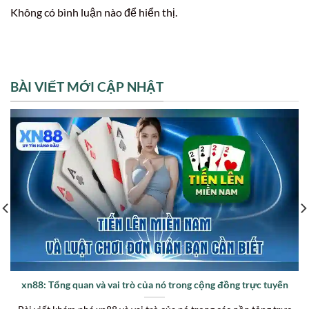
Không có bình luận nào để hiển thị.
BÀI VIẾT MỚI CẬP NHẬT
xn88: Tổng quan và vai trò của nó trong cộng đồng trực tuyến