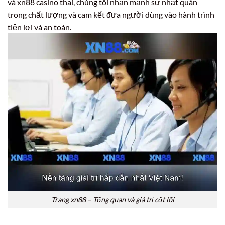
và xn88 casino thai, chúng tôi nhấn mạnh sự nhất quán
trong chất lượng và cam kết đưa người dùng vào hành trình
tiện lợi và an toàn.
Trang xn88 – Tổng quan và giá trị cốt lõi