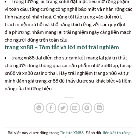
Trong tương lai, trang xn88 đặt mục tiêu mở rộng phạm
vi toàn cầu, tăng cường công nghệ bảo mật và nhân rộng các
tính năng cá nhân hoá. Chúng tôi tập trung vào đổi mới,
trách nhiệm xã hội và khả năng thích ứng với các quy định
địa phương, nhằm mang lại trải nghiệm ngày càng liền mạch
cho người dùng trên toàn cầu.
trang xn88 – Tóm tắt và lời mời trải nghiệm
trang xn88 đại diện cho sự cam kết mang lại giá trị thật
cho người dùng thông qua các sản phẩm như xn88 ap, tai ap
xn88 và xn88 casino thai. Hãy trải nghiệm trang xn88 và tự
mình đánh giá trang xn88 để thấy được sự khác biệt và tiềm
năng của thương hiệu.
Bài viết này được đăng trong
Tin tức XN88
. Đánh dấu
liên kết thường