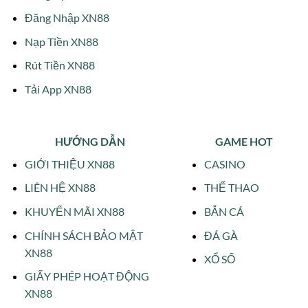
Đăng Nhập XN88
Nạp Tiền XN88
Rút Tiền XN88
Tải App XN88
HƯỚNG DẪN
GAME HOT
GIỚI THIỆU XN88
CASINO
LIÊN HỆ XN88
THỂ THAO
KHUYẾN MÃI XN88
BẮN CÁ
CHÍNH SÁCH BẢO MẬT
ĐÁ GÀ
XN88
XỔ SỐ
GIẤY PHÉP HOẠT ĐỘNG
XN88