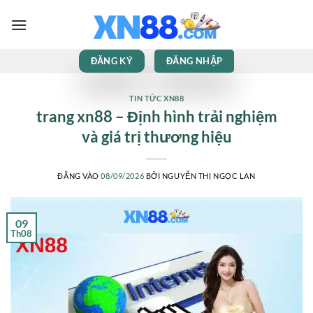
Bỏ
qua
nội
dung
ĐĂNG KÝ
ĐĂNG NHẬP
TIN TỨC XN88
trang xn88 – Định hình trải nghiệm
và giá trị thương hiệu
ĐĂNG VÀO
08/09/2026
BỞI
NGUYỄN THỊ NGỌC LAN
09
Th08